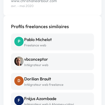
www.christianearbour.com
avr. - mai 2020
Profils freelances similaires
Pablo Michelot
P
Freelance web
vbconceptor
Intégrateur web
Dorilian Brault
D
Intégrateur web freelance
Fréjus Azombade
F
Intégrateur web à Abomey-calavi