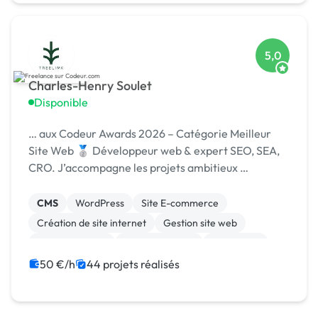
5,0
Charles-Henry Soulet
Disponible
… aux Codeur Awards 2026 – Catégorie Meilleur
Site Web 🥈 Développeur web & expert SEO, SEA,
CRO. J’accompagne les projets ambitieux …
CMS
WordPress
Site E-commerce
Création de site internet
Gestion site web
Site clé en main
WooCommerce
SEO / GEO
Google Ads
Back-end
50 €/h
44 projets réalisés