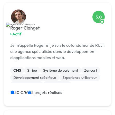
5,0
Roger Clanget
Actif
Je m'appelle Roger et je suis le cofondateur de RUJI,
une agence spécialisée dans le développement
d'applications mobiles et web.
CMS
Stripe
Système de paiement
Zencart
Développement spécifique
Experience utilisateur
Gestion site web
Landing page
Migration ou refonte de site
50 €/h
5 projets réalisés
Modules et composants