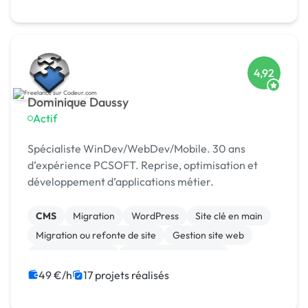
Stripe
4,92
Dominique Daussy
Actif
Spécialiste WinDev/WebDev/Mobile. 30 ans
d’expérience PCSOFT. Reprise, optimisation et
développement d’applications métier.
CMS
Migration
WordPress
Site clé en main
Migration ou refonte de site
Gestion site web
CSS, HTML, XML
Système de paiement
Site E-commerce
Paypal
49 €/h
17 projets réalisés