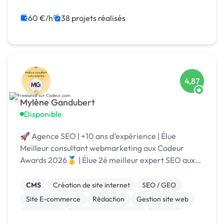
jQuery
React
Node.js
60 €/h
38 projets réalisés
4,87
Mylène Gandubert
Disponible
🚀 Agence SEO | +10 ans d’expérience | Élue
Meilleur consultant webmarketing aux Codeur
Awards 2026🥇 | Élue 2è meilleur expert SEO aux
Codeur Awards 2024 🥈 | Certifiée WordPress &
Shopify
CMS
Création de site internet
SEO / GEO
Site E-commerce
Rédaction
Gestion site web
WordPress
Référencement, liens
Shopify