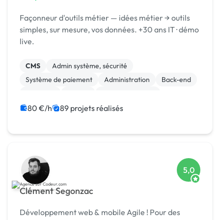
Façonneur d'outils métier — idées métier → outils
simples, sur mesure, vos données. +30 ans IT · démo
live.
CMS
Admin système, sécurité
Système de paiement
Administration
Back-end
Full-stack
MySQL
Site E-commerce
Création de site internet
Integration HTML
80 €/h
89 projets réalisés
5,0
Clément Segonzac
Développement web & mobile Agile ! Pour des