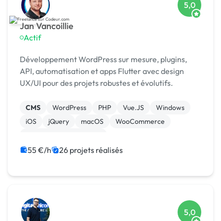
5,0
Jan Vancoillie
Actif
Développement WordPress sur mesure, plugins,
API, automatisation et apps Flutter avec design
UX/UI pour des projets robustes et évolutifs.
CMS
WordPress
PHP
Vue.JS
Windows
iOS
jQuery
macOS
WooCommerce
Admin système, sécurité
55 €/h
26 projets réalisés
5,0