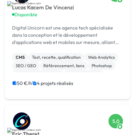
Lucas Kacem De Vincenzi
Disponible
Digital Unicorn est une agence tech spécialisée
dans la conception et le développement
d’applications web et mobiles sur mesure, alliant
performance, design et innovation.
CMS
Test, recette, qualification
Web Analytics
SEO / GEO
Référencement, liens
Photoshop
Modules et composants
CSS, HTML, XML
Site E-commerce
Vue.JS
50 €/h
4 projets réalisés
5,0
Eric Theret