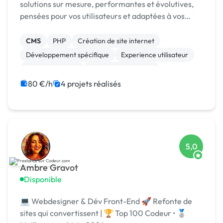
solutions sur mesure, performantes et évolutives,
pensées pour vos utilisateurs et adaptées à vos
enjeux métier.
CMS
PHP
Création de site internet
Développement spécifique
Experience utilisateur
Gestion site web
Installation de Script
Migration ou refonte de site
80 €/h
4 projets réalisés
Modules et composants
SaaS
5,0
Ambre Gravot
Disponible
💻 Webdesigner & Dév Front-End 🚀 Refonte de
sites qui convertissent | 🏆 Top 100 Codeur • 🥈