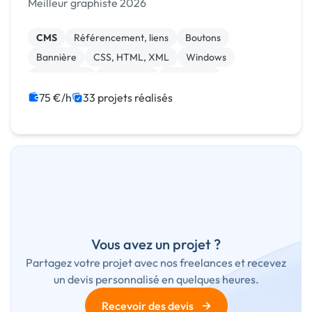
Meilleur graphiste 2026
CMS
Référencement, liens
Boutons
Bannière
CSS, HTML, XML
Windows
Visual Basic
JavaScript
Front-end
Print (flyer, plaquette, affiche...)
75 €/h
33 projets réalisés
Vous avez un projet ?
Partagez votre projet avec nos freelances et recevez
un devis personnalisé en quelques heures.
→
Recevoir des devis