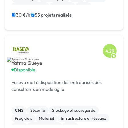
Gestion de projet
Jeux vidéo
Linux
30 €/h
55 projets réalisés
4,29
Yatma Gueye
Disponible
Faseya met à disposition des entreprises des
consultants en mode agile.
CMS
Sécurité
Stockage et sauvegarde
Progiciels
Matériel
Infrastructure et réseaux
CRM
Site clé en main
SaaS