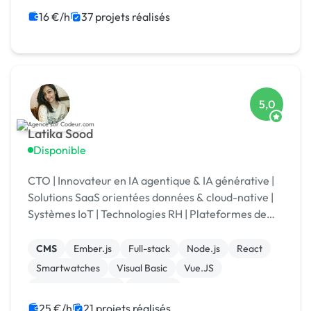
Admin système, sécurité
16 €/h
37 projets réalisés
5,0
Latika Sood
Disponible
CTO | Innovateur en IA agentique & IA générative |
Solutions SaaS orientées données & cloud-native |
Systèmes IoT | Technologies RH | Plateformes de
reporting ESG | +12 ans d’expérience en leadership
CMS
Ember.js
Full-stack
Node.js
React
Smartwatches
Visual Basic
Vue.JS
Drupal Commerce
Magento
25 €/h
21 projets réalisés