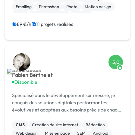
Emailing
Photoshop
Photo
Motion design
Logo
Charte graphique
Boutons
89 €/h
11 projets réalisés
5,0
Fabien Berthelet
Disponible
Spécialisé dans le développement sur mesure, je
conçois des solutions digitales performantes,
évolutives et adaptées aux besoins précis de chaque
client.
CMS
Création de site internet
Rédaction
Web design
Mise en page
SEM
Android