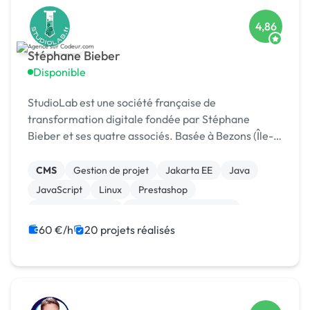
4,86
Stéphane Bieber
Disponible
StudioLab est une société française de
transformation digitale fondée par Stéphane
Bieber et ses quatre associés. Basée à Bezons (Île-
de-France), l’agence accompagne depuis plus de 20
ans les entrepr
CMS
Gestion de projet
Jakarta EE
Java
JavaScript
Linux
Prestashop
Integration HTML
Modules et composants
Charte graphique
60 €/h
20 projets réalisés