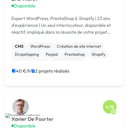
Disponible
Expert WordPress, PrestaShop & Shopify | 23 ans
d’expérience | Un seul interlocuteur, disponible et
réactif, impliqué dans la réussite de votre projet
web.
CMS
WordPress
Création de site internet
Dropshipping
Paypal
Prestashop
Shopify
Site E-commerce
WooCommerce
Gestion site web
40 €/h
2 projets réalisés
4,78
Xavier De Poorter
Disponible