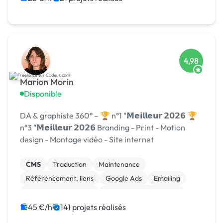
4,98
Marion Morin
Disponible
DA & graphiste 360° – 🏆 n°1 "𝗠𝗲𝗶𝗹𝗹𝗲𝘂𝗿 𝟮𝟬𝟮𝟲 🏆
n°3 "𝗠𝗲𝗶𝗹𝗹𝗲𝘂𝗿 𝟮𝟬𝟮𝟲 Branding - Print - Motion
design - Montage vidéo - Site internet
CMS
Traduction
Maintenance
Référencement, liens
Google Ads
Emailing
Relecture, correction
Modules et composants
Migration ou refonte de site
Landing page
45 €/h
141 projets réalisés