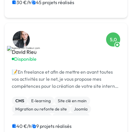
Site clé en main
30 €/h
45 projets réalisés
5,0
David Rieu
Disponible
📝En freelance et afin de mettre en avant toutes
vos activités sur le net, je vous propose mes
compétences pour la création de votre site internet
(vitrine ou ecommerce). Vous êtes artisan,
commerçant, créateur d’entreprise, profession
CMS
E-learning
Site clé en main
libérale,...
Migration ou refonte de site
Joomla
Integration HTML
Gestion site web
Experience utilisateur
Admin système, sécurité
40 €/h
9 projets réalisés