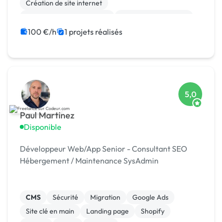
Création de site internet
Développement spécifique
Experience utilisateur
Gestion site web
Installation de Script
100 €/h
1 projets réalisés
Integration HTML
5,0
Paul Martinez
Disponible
Développeur Web/App Senior - Consultant SEO
Hébergement / Maintenance SysAdmin
CMS
Sécurité
Migration
Google Ads
Site clé en main
Landing page
Shopify