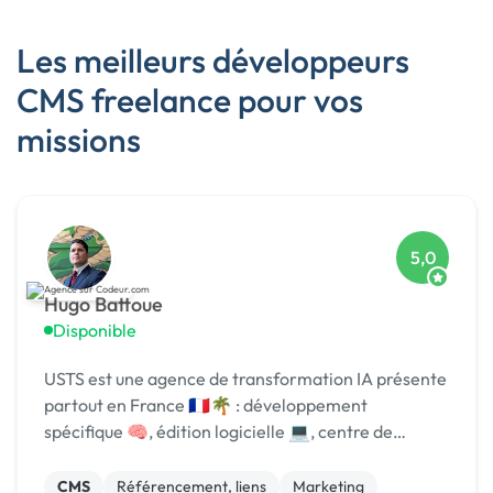
Les meilleurs développeurs
CMS freelance pour vos
missions
5,0
Hugo Battoue
Disponible
USTS est une agence de transformation IA présente
partout en France 🇫🇷🌴 : développement
spécifique 🧠, édition logicielle 💻, centre de
formation 🎓. Agréée CII, CIR, Qualiopi, 1er [URL
MASQUÉE] 🏆 !
CMS
Référencement, liens
Marketing