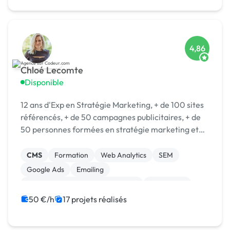
4,86
Chloé Lecomte
Disponible
12 ans d'Exp en Stratégie Marketing, + de 100 sites
référencés, + de 50 campagnes publicitaires, + de
50 personnes formées en stratégie marketing et
opérationnel.
CMS
Formation
Web Analytics
SEM
Google Ads
Emailing
Campagne display avec bannières
Midjourney
Machine Learning
Web design
50 €/h
17 projets réalisés