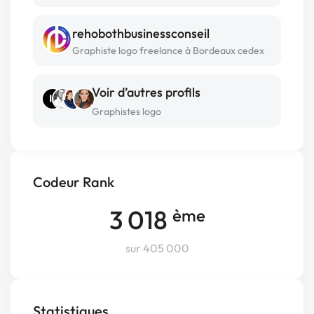
rehobothbusinessconseil
Graphiste logo freelance à Bordeaux cedex
Voir d’autres profils
Graphistes logo
Codeur Rank
3 018
ème
sur 405 000
Statistiques