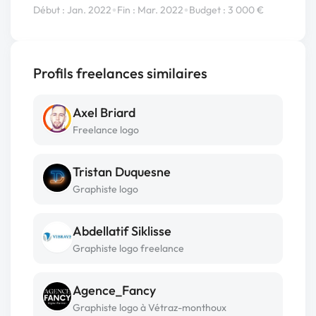
•
•
Début : Jan. 2022
Fin : Mar. 2022
Budget : 3 000 €
Profils freelances similaires
Axel Briard
Freelance logo
Tristan Duquesne
Graphiste logo
Abdellatif Siklisse
Graphiste logo freelance
Agence_Fancy
Graphiste logo à Vétraz-monthoux