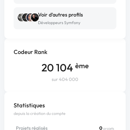
Voir d’autres profils
Développeurs Symfony
Codeur Rank
20 104
ème
sur 404 000
Statistiques
depuis la création du compte
Projets réalisés
0
projets