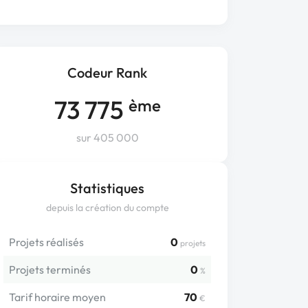
Codeur Rank
73 775
ème
sur 405 000
Statistiques
depuis la création du compte
Projets réalisés
0
projets
Projets terminés
0
%
Tarif horaire moyen
70
€