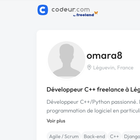
omara8
Léguevin, France
Développeur C++ freelance à Lé
Développeur C++/Python passionné. B
programmation de logiciel en particu
Voir plus
Agile / Scrum
Back-end
C++
Djang