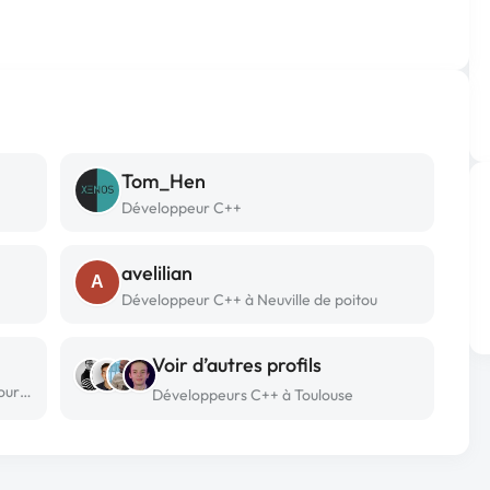
Tom_Hen
Développeur C++
avelilian
A
Développeur C++ à Neuville de poitou
Voir d’autres profils
Développeur C++ freelance à Grand couronne
Développeurs C++ à Toulouse