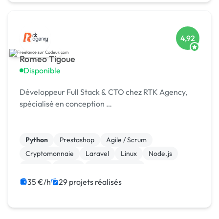
4,92
Romeo Tigoue
Disponible
Développeur Full Stack & CTO chez RTK Agency,
spécialisé en conception …
Python
Prestashop
Agile / Scrum
Cryptomonnaie
Laravel
Linux
Node.js
Vue.JS
jQuery
WooCommerce
35 €/h
29 projets réalisés