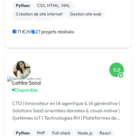
plateforme.
Python
CSS, HTML, XML
Création de site internet
Gestion site web
Node.js
React
71 €/h
27 projets réalisés
5,0
Latika Sood
Disponible
CTO | Innovateur en IA agentique & IA générative |
Solutions SaaS orientées données & cloud-native |
Systèmes IoT | Technologies RH | Plateformes de
reporting ESG | +12 ans d’expérience en leadership
Python
PHP
Full-stack
Node.js
React