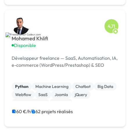
4,71
Mohamed Khlifi
Disponible
Développeur freelance — SaaS, Automatisation, IA,
e-commerce (WordPress/Prestashop) & SEO
Python
Machine Learning
Chatbot
Big Data
Webflow
SaaS
Joomla
jQuery
Windev, Webdev
Symfony
60 €/h
62 projets réalisés