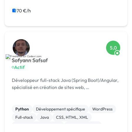
Spip
Wix
WordPress
Campagne display avec bannières
70 €/h
5,0
Sofyann Safsaf
Actif
Développeur full-stack Java (Spring Boot)/Angular,
spécialisé en création de sites web, …
Python
Développement spécifique
WordPress
Full-stack
Java
CSS, HTML, XML
Création de site internet
Gestion site web