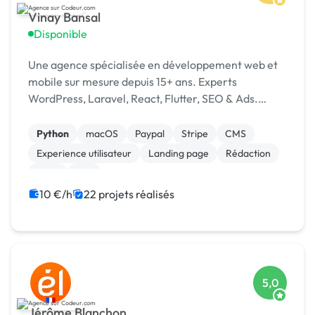
Vinay Bansal
Disponible
Une agence spécialisée en développement web et
mobile sur mesure depuis 15+ ans. Experts
WordPress, Laravel, React, Flutter, SEO & Ads.
1500+ projets livrés dans 15+ pays. [URL MASQUÉE]
Python
macOS
Paypal
Stripe
CMS
Experience utilisateur
Landing page
Rédaction
SaaS
Wix
10 €/h
22 projets réalisés
5,0
Jérôme Blanchon