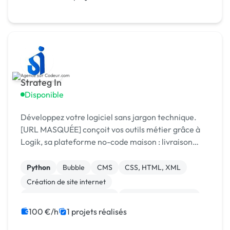
Strateg In
Disponible
Développez votre logiciel sans jargon technique.
[URL MASQUÉE] conçoit vos outils métier grâce à
Logik, sa plateforme no-code maison : livraison
rapide, coûts maîtrisés, résultat sur mesure.
Python
Bubble
CMS
CSS, HTML, XML
Création de site internet
Développement spécifique
Experience utilisateur
Gestion site web
Installation de Script
100 €/h
1 projets réalisés
Integration HTML