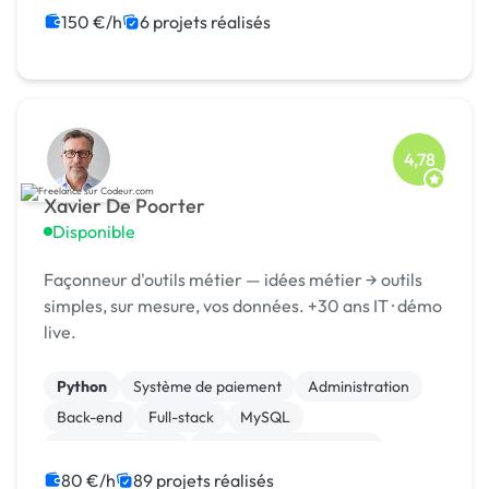
CSS, HTML, XML
150 €/h
6 projets réalisés
4,78
Xavier De Poorter
Disponible
Façonneur d'outils métier — idées métier → outils
simples, sur mesure, vos données. +30 ans IT · démo
live.
Python
Système de paiement
Administration
Back-end
Full-stack
MySQL
Site E-commerce
Création de site internet
Integration HTML
Machine Learning
80 €/h
89 projets réalisés