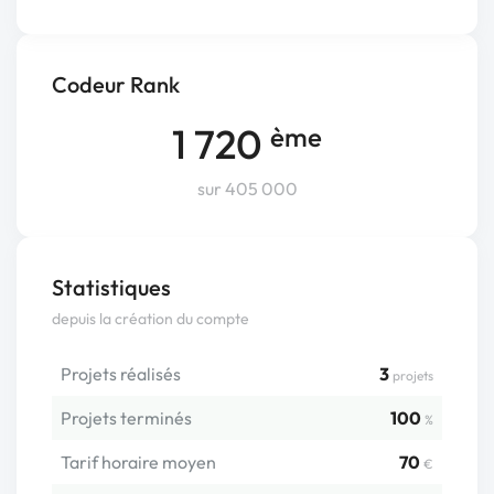
Codeur Rank
1 720
ème
sur 405 000
Statistiques
depuis la création du compte
Projets réalisés
3
projets
Projets terminés
100
%
Tarif horaire moyen
70
€