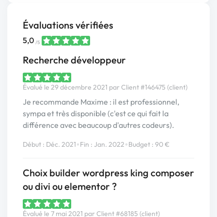
Évaluations vérifiées
5,0
/5
Recherche développeur
Évalué le 29 décembre 2021 par Client #146475 (client)
Je recommande Maxime : il est professionnel,
sympa et très disponible (c'est ce qui fait la
différence avec beaucoup d'autres codeurs).
•
•
Début : Déc. 2021
Fin : Jan. 2022
Budget : 90 €
Choix builder wordpress king composer
ou divi ou elementor ?
Évalué le 7 mai 2021 par Client #68185 (client)