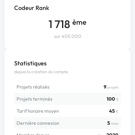
Codeur Rank
1 718
ème
sur 405 000
Statistiques
depuis la création du compte
Projets réalisés
9
projets
Projets terminés
100
%
Tarif horaire moyen
45
€
Dernière connexion
5
mois