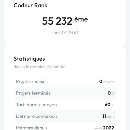
Codeur Rank
55 232
ème
sur 404 000
Statistiques
depuis la création du compte
Projets réalisés
0
projets
Projets terminés
0
%
Tarif horaire moyen
60
€
Dernière connexion
11
mois
Membre depuis
2022
Août