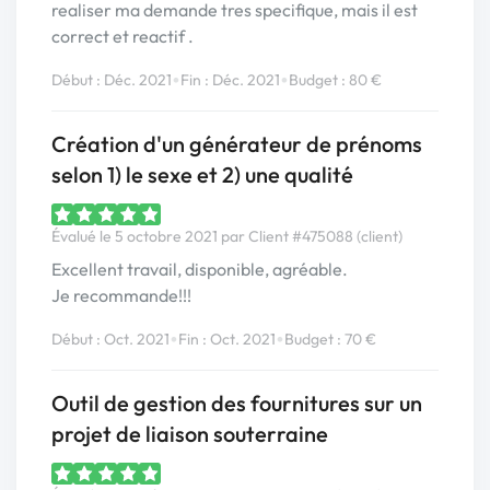
realiser ma demande tres specifique, mais il est
correct et reactif .
•
•
Début : Déc. 2021
Fin : Déc. 2021
Budget : 80 €
Création d'un générateur de prénoms
selon 1) le sexe et 2) une qualité
Évalué le 5 octobre 2021 par Client #475088 (client)
Excellent travail, disponible, agréable.
Je recommande!!!
•
•
Début : Oct. 2021
Fin : Oct. 2021
Budget : 70 €
Outil de gestion des fournitures sur un
projet de liaison souterraine