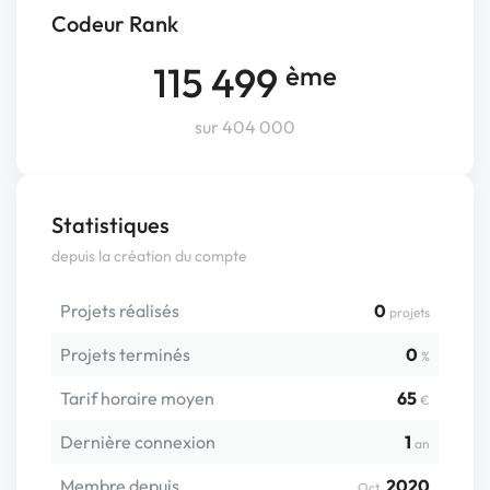
Codeur Rank
115 499
ème
sur 404 000
Statistiques
depuis la création du compte
Projets réalisés
0
projets
Projets terminés
0
%
Tarif horaire moyen
65
€
Dernière connexion
1
an
Membre depuis
2020
Oct.