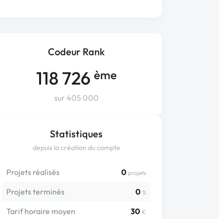
Codeur Rank
118 726
ème
sur 405 000
Statistiques
depuis la création du compte
Projets réalisés
0
projets
Projets terminés
0
%
Tarif horaire moyen
30
€