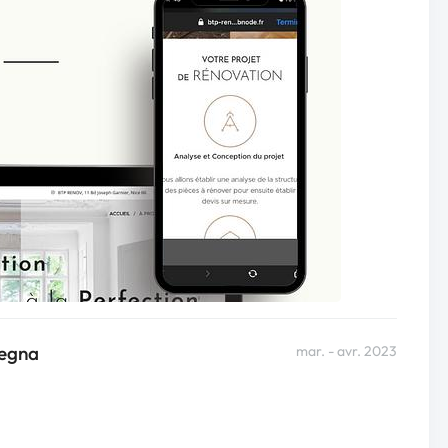
Legna
mar. - avr. 2023