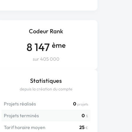
Codeur Rank
8 147
ème
sur 405 000
Statistiques
depuis la création du compte
Projets réalisés
0
projets
Projets terminés
0
%
Tarif horaire moyen
25
€