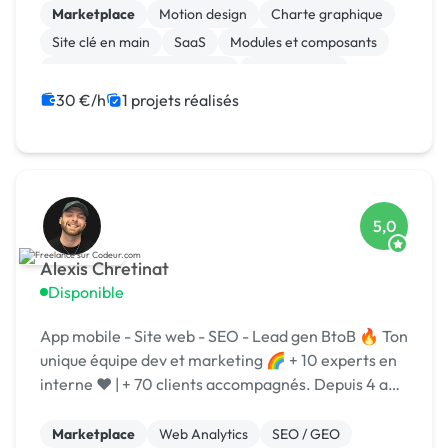
puis st
Marketplace
Motion design
Charte graphique
Site clé en main
SaaS
Modules et composants
Migration ou refonte de site
Landing page
Integration HTML
Installation de Script
30 €/h
1 projets réalisés
5,0
Alexis Chretinat
Disponible
App mobile - Site web - SEO - Lead gen BtoB 🔥 Ton
unique équipe dev et marketing 🌈 + 10 experts en
interne ❤️ | + 70 clients accompagnés. Depuis 4 ans
l'agence Easyweb est experte en création de sites
Marketplace
Web Analytics
SEO / GEO