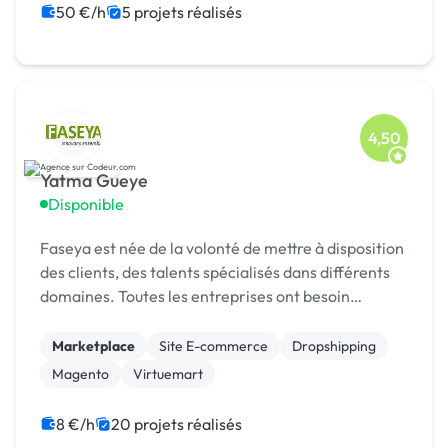
Gestion site web
Landing page
50 €/h
5 projets réalisés
Migration ou refonte de site
4,50
Yatma Gueye
Disponible
Faseya est née de la volonté de mettre à disposition
des clients, des talents spécialisés dans différents
domaines. Toutes les entreprises ont besoin
d’innovation, c’est pourquoi Faseya accompagne
ses
Marketplace
Site E-commerce
Dropshipping
Magento
Virtuemart
8 €/h
20 projets réalisés