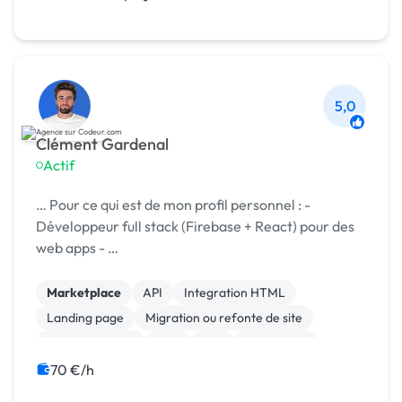
5,0
Clément Gardenal
Actif
… Pour ce qui est de mon profil personnel : -
Développeur full stack (Firebase + React) pour des
web apps - …
Marketplace
API
Integration HTML
Landing page
Migration ou refonte de site
Site clé en main
Spip
Wix
WordPress
Campagne display avec bannières
70 €/h