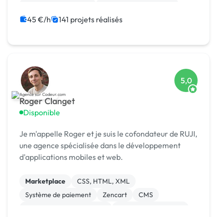
Relecture, correction
Modules et composants
Migration ou refonte de site
Landing page
45 €/h
141 projets réalisés
5,0
Roger Clanget
Disponible
Je m'appelle Roger et je suis le cofondateur de RUJI,
une agence spécialisée dans le développement
d'applications mobiles et web.
Marketplace
CSS, HTML, XML
Système de paiement
Zencart
CMS
Développement spécifique
Experience utilisateur