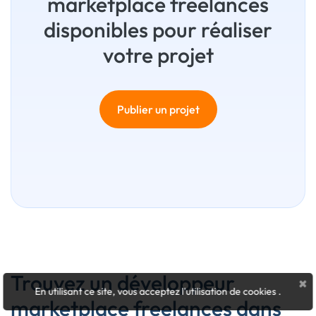
marketplace freelances
disponibles pour réaliser
votre projet
Publier un projet
Trouvez un développeur
×
En utilisant ce site, vous acceptez l'utilisation de cookies
.
marketplace freelances dans