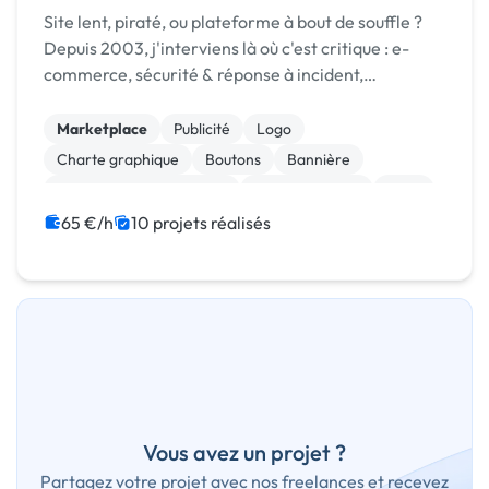
Site lent, piraté, ou plateforme à bout de souffle ?
Depuis 2003, j'interviens là où c'est critique : e-
commerce, sécurité & réponse à incident,
infogérance, développement sur mesure.
Marketplace
Publicité
Logo
Charte graphique
Boutons
Bannière
Audio, Video, Multimedia
Site clé en main
SaaS
Modules et composants
65 €/h
10 projets réalisés
Vous avez un projet ?
Partagez votre projet avec nos freelances et recevez