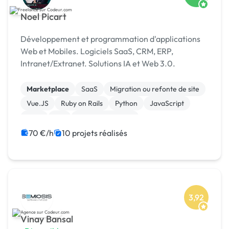
Noel Picart
Développement et programmation d'applications
Web et Mobiles. Logiciels SaaS, CRM, ERP,
Intranet/Extranet. Solutions IA et Web 3.0.
Marketplace
SaaS
Migration ou refonte de site
Vue.JS
Ruby on Rails
Python
JavaScript
Java
IoT
Gestion de projet
70 €/h
10 projets réalisés
3,92
Vinay Bansal