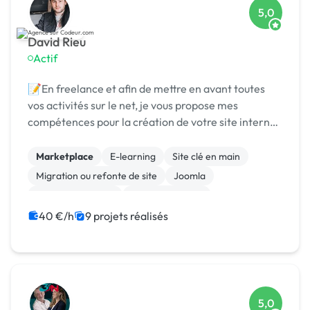
5,0
David Rieu
Actif
📝En freelance et afin de mettre en avant toutes
vos activités sur le net, je vous propose mes
compétences pour la création de votre site internet
(vitrine ou ecommerce). Vous êtes artisan,
commerçant, créateur d’entreprise, profession
Marketplace
E-learning
Site clé en main
libérale,...
Migration ou refonte de site
Joomla
Integration HTML
Gestion site web
Experience utilisateur
CMS
40 €/h
9 projets réalisés
Admin système, sécurité
5,0