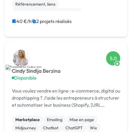
Référencement, liens
Campagne display avec bannières
Print (flyer, plaquette, affiche...)
SaaS
40 €/h
2 projets réalisés
Landing page
Site E-commerce
Shopify
5,0
Cindy Sindija Berzina
Disponible
Vous voulez vendre en ligne : e-commerce, digital ou
dropshipping ? J’aide les entrepreneurs à structurer
et automatiser leur business (Shopify, [URL
MASQUÉE], Zapier) pour passer au niveau supérieur
Marketplace
Emailing
Mise en page
Midjourney
Chatbot
ChatGPT
Wix