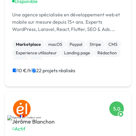
Disponible
Une agence spécialisée en développement web et
mobile sur mesure depuis 15+ ans. Experts
WordPress, Laravel, React, Flutter, SEO & Ads.
1500+ projets livrés dans 15+ pays. [URL MASQUÉE]
Marketplace
macOS
Paypal
Stripe
CMS
Experience utilisateur
Landing page
Rédaction
SaaS
Wix
10 €/h
22 projets réalisés
5,0
Jérôme Blanchon
Actif