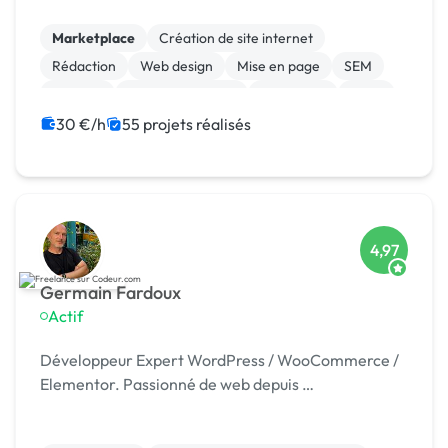
client.
Marketplace
Création de site internet
Rédaction
Web design
Mise en page
SEM
Android
Gestion de projet
Jeux vidéo
Linux
30 €/h
55 projets réalisés
4,97
Germain Fardoux
Actif
Développeur Expert WordPress / WooCommerce /
Elementor. Passionné de web depuis …