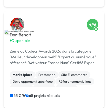
4,96
Dan Benoit
Disponible
2ème au Codeur Awards 2026 dans la catégorie
"Meilleur développeur web" "Expert du numérique"
référencé "Activateur France Num" Certifié Expert
…
Marketplace
Prestashop
Site E-commerce
Développement spécifique
Référencement, liens
Google Ads
WordPress
Formation
Gestion de projet
65 €/h
65 projets réalisés