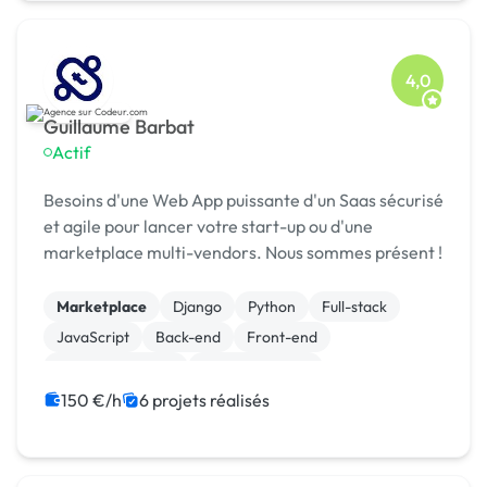
4,0
Guillaume Barbat
Actif
Besoins d'une Web App puissante d'un Saas sécurisé
et agile pour lancer votre start-up ou d'une
marketplace multi-vendors. Nous sommes présent !
Marketplace
Django
Python
Full-stack
JavaScript
Back-end
Front-end
Site E-commerce
WooCommerce
CSS, HTML, XML
150 €/h
6 projets réalisés