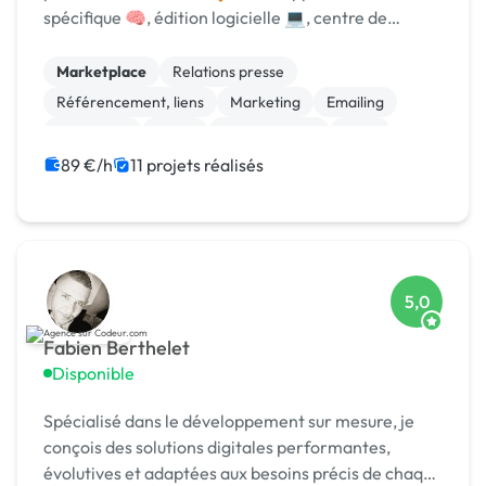
spécifique 🧠, édition logicielle 💻, centre de
formation 🎓. Agréée CII, CIR, Qualiopi, 1er [URL
MASQUÉE] 🏆 !
Marketplace
Relations presse
Référencement, liens
Marketing
Emailing
Photoshop
Photo
Motion design
Logo
Charte graphique
89 €/h
11 projets réalisés
5,0
Fabien Berthelet
Disponible
Spécialisé dans le développement sur mesure, je
conçois des solutions digitales performantes,
évolutives et adaptées aux besoins précis de chaque