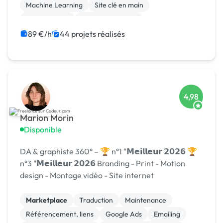
Machine Learning
Site clé en main
Landing page
Integration HTML
Experience utilisateur
CSS, HTML, XML
Stripe
89 €/h
44 projets réalisés
4,98
Marion Morin
Disponible
DA & graphiste 360° – 🏆 n°1 "𝗠𝗲𝗶𝗹𝗹𝗲𝘂𝗿 𝟮𝟬𝟮𝟲 🏆
n°3 "𝗠𝗲𝗶𝗹𝗹𝗲𝘂𝗿 𝟮𝟬𝟮𝟲 Branding - Print - Motion
design - Montage vidéo - Site internet
Marketplace
Traduction
Maintenance
Référencement, liens
Google Ads
Emailing