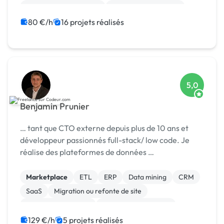
Modules et composants
Experience utilisateur
CMS
80 €/h
16 projets réalisés
5,0
Benjamin Prunier
… tant que CTO externe depuis plus de 10 ans et
développeur passionnés full-stack/ low code. Je
réalise des plateformes de données …
Marketplace
ETL
ERP
Data mining
CRM
SaaS
Migration ou refonte de site
Installation de Script
Système de paiement
Site E-commerce
129 €/h
5 projets réalisés