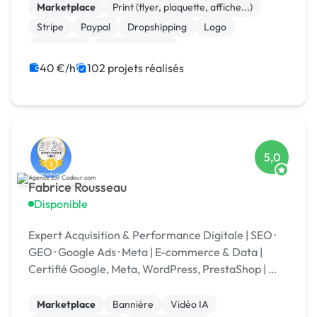
Marketplace
Print (flyer, plaquette, affiche...)
Stripe
Paypal
Dropshipping
Logo
Photoshop
Site clé en main
Système de paiement
Charte graphique
40 €/h
102 projets réalisés
5,0
Fabrice Rousseau
Disponible
Expert Acquisition & Performance Digitale | SEO ·
GEO · Google Ads · Meta | E-commerce & Data |
Certifié Google, Meta, WordPress, PrestaShop | 🏆
Codeur Awards 2025
Marketplace
Bannière
Vidéo IA