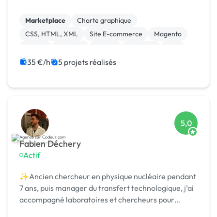
Nous sommes fiers de notre expertise en matière
de développement d'applications pour divers
Marketplace
Charte graphique
secteurs te...
CSS, HTML, XML
Site E-commerce
Magento
jQuery
Xamarin
Vue.JS
Symfony
PHP
35 €/h
5 projets réalisés
5,0
Fabien Déchery
Actif
✨Ancien chercheur en physique nucléaire pendant
7 ans, puis manager du transfert technologique, j’ai
accompagné laboratoires et chercheurs pour
détecter et protéger des nouvelles technologies,