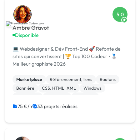
5,0
Ambre Gravot
Disponible
💻 Webdesigner & Dév Front-End 🚀 Refonte de
sites qui convertissent | 🏆 Top 100 Codeur • 🥈
Meilleur graphiste 2026
Marketplace
Référencement, liens
Boutons
Bannière
CSS, HTML, XML
Windows
Visual Basic
JavaScript
Front-end
Print (flyer, plaquette, affiche...)
75 €/h
33 projets réalisés