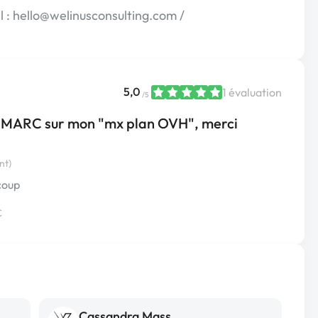
l : hello@welinusconsulting.com /
5,0
1 évaluation
/5
t DMARC sur mon "mx plan OVH", merci
nt)
coup
€
Cassandra Mass