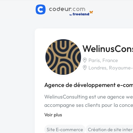
WelinusCons
Paris, France
Londres, Royaume
Agence de développement e-com
WelinusConsulting est une agence web
accompagne ses clients pour la conce
Voir plus
Site E-commerce
Création de site inte