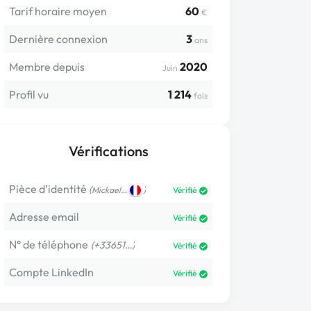
Tarif horaire moyen
60
€
Dernière connexion
3
ans
Membre depuis
2020
Juin
Profil vu
1 214
fois
Vérifications
Pièce d’identité
(
)
Mickael…
Vérifié
Adresse email
Vérifié
N° de téléphone
(+33651…)
Vérifié
Compte LinkedIn
Vérifié