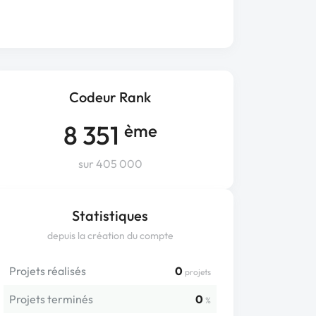
Codeur Rank
8 351
ème
sur 405 000
Statistiques
depuis la création du compte
Projets réalisés
0
projets
Projets terminés
0
%