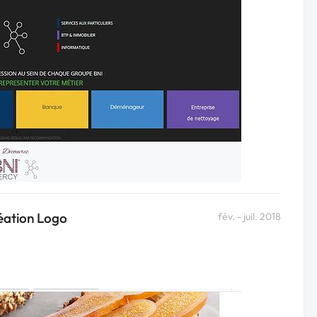
éation Logo
fév. - juil. 2018