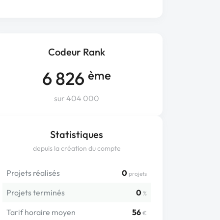
Codeur Rank
6 826
ème
sur 404 000
Statistiques
depuis la création du compte
Projets réalisés
0
projets
Projets terminés
0
%
Tarif horaire moyen
56
€