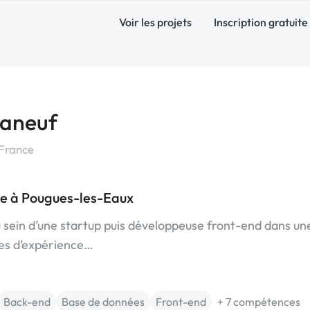
Voir les projets
Inscription gratuite
laneuf
France
ce à Pougues-les-Eaux
u sein d’une startup puis développeuse front-end dans un
ées d’expérience…
Back-end
Base de données
Front-end
+ 7 compétences