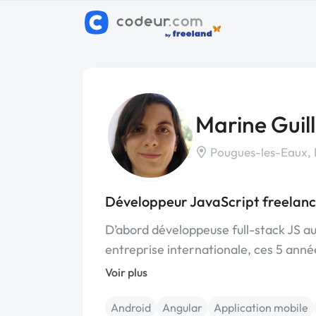
Marine Guil
Pougues-les-Eaux, 
Développeur JavaScript freelan
D’abord développeuse full-stack JS a
entreprise internationale, ces 5 ann
Voir plus
Android
Angular
Application mobile