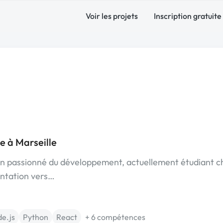
Voir les projets
Inscription gratuite
e à Marseille
s un passionné du développement, actuellement étudiant c
entation vers…
e.js
Python
React
+ 6 compétences