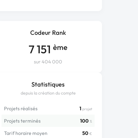
Codeur Rank
7 151
ème
sur 404 000
Statistiques
depuis la création du compte
Projets réalisés
1
projet
Projets terminés
100
%
Tarif horaire moyen
50
€