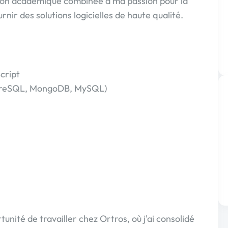
tion académique combinée à ma passion pour la
r des solutions logicielles de haute qualité.
Script
tgreSQL, MongoDB, MySQL)
rtunité de travailler chez Ortros, où j'ai consolidé