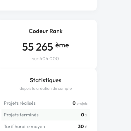
Codeur Rank
55 265
ème
sur 404 000
Statistiques
depuis la création du compte
Projets réalisés
0
projets
Projets terminés
0
%
Tarif horaire moyen
30
€