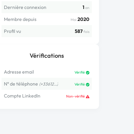
Dernière connexion
1
an
Membre depuis
2020
Mai
Profil vu
587
fois
Vérifications
Adresse email
Vérifié
N° de téléphone
(+33612…)
Vérifié
Compte LinkedIn
Non-vérifié