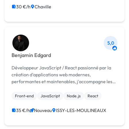
30 €/h
Chaville
5,0
Benjamin Edgard
Développeur JavaScript / React passionné par la
création d'applications web modernes,
performantes et maintenables, j'accompagne les
entreprises dans la conception et le developpement
de leurs projets
Front-end
JavaScript
Node.js
React
35 €/h
Nouveau
ISSY-LES-MOULINEAUX