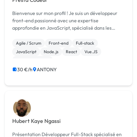
Bienvenue sur mon profil ! Je suis un développeur
front-end passionné avec une expertise
approfondie en JavaScript, spécialisé dans les
Frameworks ReactJS et VueJS. Diplômé d'un
Master en Informatique et fort de 2 ans et demi
Agile / Scrum
Front-end
Full-stack
d'expérience dans le ...
JavaScript
Node.js
React
Vue.JS
CSS, HTML, XML
30 €/h
ANTONY
Hubert Kaye Ngassi
Présentation Développeur Full-Stack spécialisé en