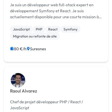
Je suis un développeur web full-stack expert en
développement Symfony et React. Je suis
actuellement disponible pour une courte mission à
distance uniquement. Avec plus de 10 ans
d'expérience dans le développement, je peux vous
JavaScript
PHP
React
Symfony
accompagner sur ...
Migration ou refonte de site
80 €/h
Suresnes
Raoul Alvarez
Chef de projet développeur PHP / React /
JavaScript