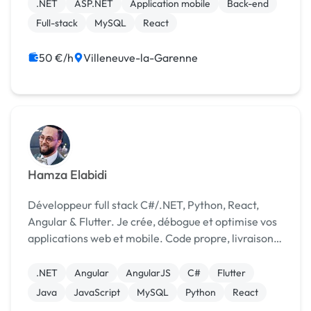
développement
.NET
ASP.NET
Application mobile
Back-end
Full-stack
MySQL
React
50 €/h
Villeneuve-la-Garenne
Hamza Elabidi
Développeur full stack C#/.NET, Python, React,
Angular & Flutter. Je crée, débogue et optimise vos
applications web et mobile. Code propre, livraison
rapide, explications claires.
.NET
Angular
AngularJS
C#
Flutter
Java
JavaScript
MySQL
Python
React