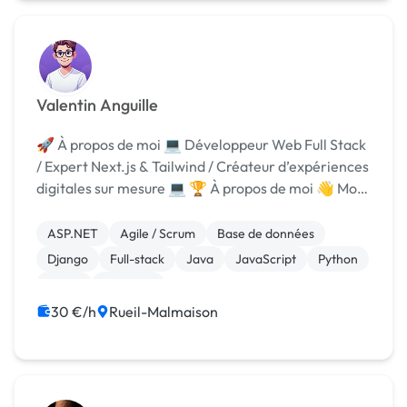
Valentin Anguille
🚀 À propos de moi 💻 Développeur Web Full Stack
/ Expert Next.js & Tailwind / Créateur d’expériences
digitales sur mesure 💻 🏆 À propos de moi 👋 Moi,
c’est Valentin, développeur web passionné et
indépendant. Je conçois des sites modernes, ...
ASP.NET
Agile / Scrum
Base de données
Django
Full-stack
Java
JavaScript
Python
React
Symfony
30 €/h
Rueil-Malmaison