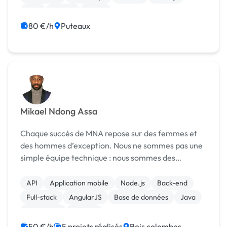
PHP
Python
React
80 €/h
Puteaux
Mikael Ndong Assa
Chaque succès de MNA repose sur des femmes et
des hommes d’exception. Nous ne sommes pas une
simple équipe technique : nous sommes des
stratèges, des bâtisseurs et des catalyseurs de
performance. 🚀 Notre équipe : 🎯 Consultant
API
Application mobile
Node.js
Back-end
Senior SAP (10...
Full-stack
AngularJS
Base de données
Java
JavaScript
MySQL
50 €/h
5 projets réalisés
Bois colombes