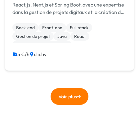
React.js, Next.js et Spring Boot, avec une expertise
dans la gestion de projets digitaux et la création de
solutions performantes. Je combine mes
compétences techniques et ma maîtrise des outil...
Back-end
Front-end
Full-stack
Gestion de projet
Java
React
Développement spécifique
Migration ou refonte de site
5 €/h
clichy
Voir plus