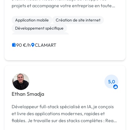
projets et accompagne votre entreprise en toute
transparence. Oeuvrant pour dynamiser votre
présence digitale et garantir à votre activité -
Application mobile
Création de site internet
stabili...
Développement spécifique
Migration ou refonte de site
90 €/h
CLAMART
5,0
Ethan Smadja
Développeur full-stack spécialisé en IA, je conçois
et livre des applications modernes, rapides et
fiables. Je travaille sur des stacks complètes : React
/ Next.js / Typescript côté front, et Python