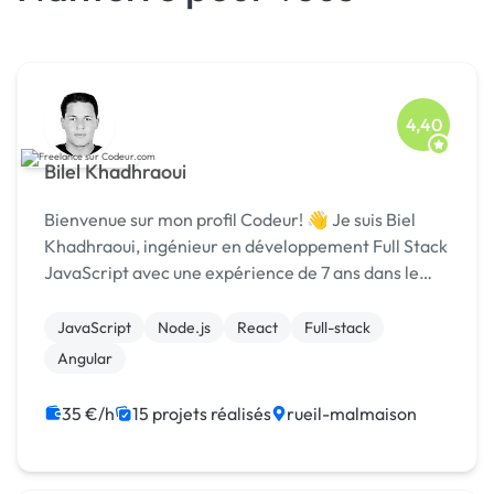
4,40
Bilel Khadhraoui
Bienvenue sur mon profil Codeur! 👋 Je suis Biel
Khadhraoui, ingénieur en développement Full Stack
JavaScript avec une expérience de 7 ans dans le
domaine. Mon objectif principal est de vous fournir
un développement web qui répond à 100% à vos b...
JavaScript
Node.js
React
Full-stack
Angular
35 €/h
15 projets réalisés
rueil-malmaison