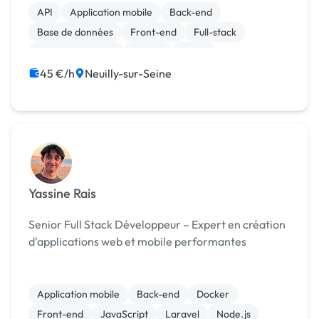
API
Application mobile
Back-end
Base de données
Front-end
Full-stack
Gestion de projet
Python
React
Machine Learning
45 €/h
Neuilly-sur-Seine
Yassine Rais
Senior Full Stack Développeur – Expert en création
d'applications web et mobile performantes
Application mobile
Back-end
Docker
Front-end
JavaScript
Laravel
Node.js