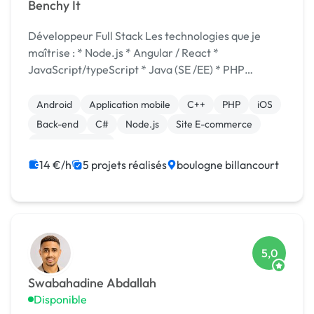
Benchy It
Développeur Full Stack Les technologies que je
maîtrise : * Node.js * Angular / React *
JavaScript/typeScript * Java (SE /EE) * PHP
(Codeigniter/Laravel) Base de données : * SQL :
Mysql / SqlServer / Oracle /PostgreSql * NoSql ...
Android
Application mobile
C++
PHP
iOS
Back-end
C#
Node.js
Site E-commerce
WooCommerce
14 €/h
5 projets réalisés
boulogne billancourt
5,0
Swabahadine Abdallah
Disponible