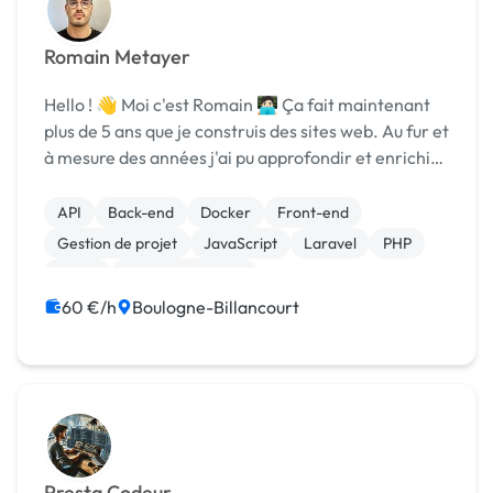
Romain Metayer
Hello ! 👋 Moi c'est Romain 🧑🏻‍💻 Ça fait maintenant
plus de 5 ans que je construis des sites web. Au fur et
à mesure des années j'ai pu approfondir et enrichir
mon expérience de développeur front-end. ⚛️ J'ai
travaillé pour différentes agen...
API
Back-end
Docker
Front-end
Gestion de projet
JavaScript
Laravel
PHP
React
Site E-commerce
60 €/h
Boulogne-Billancourt
Presta Codeur