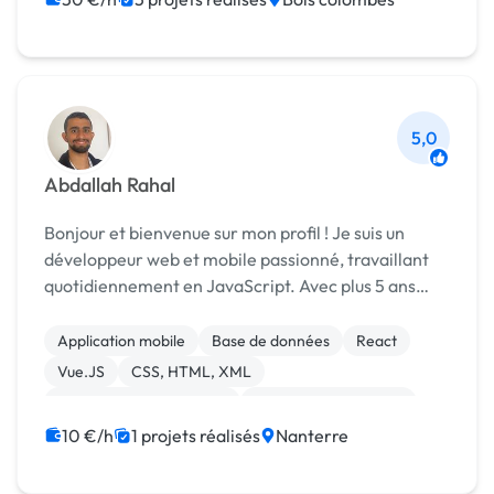
5,0
Abdallah Rahal
Bonjour et bienvenue sur mon profil ! Je suis un
développeur web et mobile passionné, travaillant
quotidiennement en JavaScript. Avec plus 5 ans
d'expérience dans ce domaine, je suis prêt à vous
fournir des solutions innovantes et efficaces. En...
Application mobile
Base de données
React
Vue.JS
CSS, HTML, XML
Création de site internet
Référencement, liens
SEO / GEO
10 €/h
1 projets réalisés
Nanterre