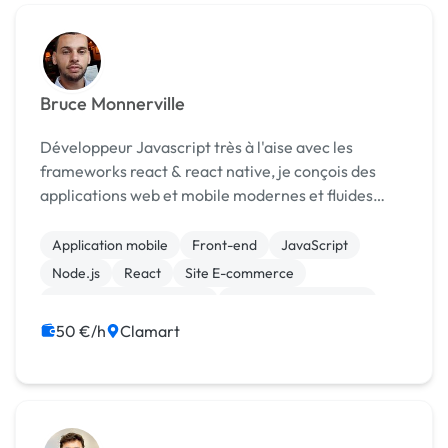
Bruce Monnerville
Développeur Javascript très à l'aise avec les
frameworks react & react native, je conçois des
applications web et mobile modernes et fluides
permettant de faire decoller votre business
Application mobile
Front-end
JavaScript
Node.js
React
Site E-commerce
Création de site internet
Experience utilisateur
Integration HTML
Migration ou refonte de site
50 €/h
Clamart