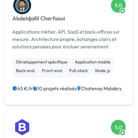
5,0
Abdeldjallil Cherfaoui
Applications métier, API, SaaS et back-offices sur
mesure. Architecture propre, échanges clairs et
solutions pensées pour évoluer sereinement.
Développement spécifique
Application mobile
Back-end
Front-end
Full-stack
Node.js
Migration ou refonte de site
API
Base de données
React
45 €/h
10 projets réalisés
Chatenay Malabry
5,0