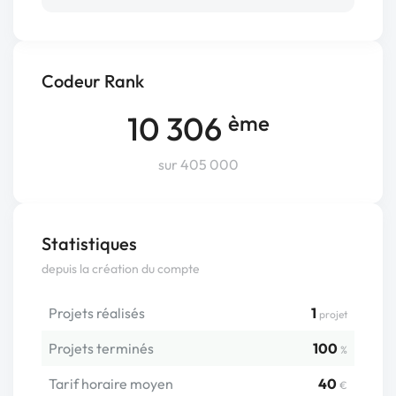
Codeur Rank
10 306
ème
sur 405 000
Statistiques
depuis la création du compte
Projets réalisés
1
projet
Projets terminés
100
%
Tarif horaire moyen
40
€