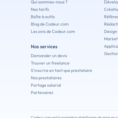
Qui sommes-nous ?
Dévelo
Nos tarifs
Créati
Boîte à outils
Référe
Blog de Codeur.com
Rédact
Les avis de Codeur.com
Design
Marketi
Nos services
Applica
Gestion
Demander un devis
Trouver un freelance
S'inscrire en tant que prestataire
Nos prestataires
Portage salarial
Partenaires
Codeur.com est la première plateforme de mise en re