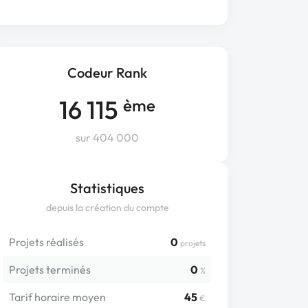
Codeur Rank
16 115
ème
sur 404 000
Statistiques
depuis la création du compte
Projets réalisés
0
projets
Projets terminés
0
%
Tarif horaire moyen
45
€