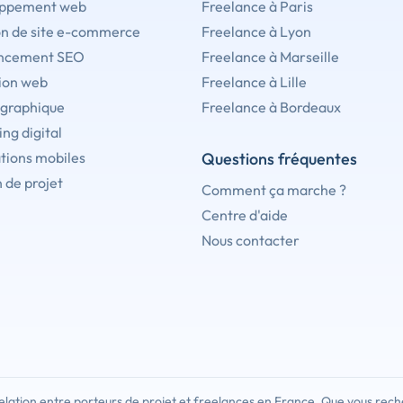
ppement web
Freelance à Paris
on de site e-commerce
Freelance à Lyon
ncement SEO
Freelance à Marseille
ion web
Freelance à Lille
 graphique
Freelance à Bordeaux
ng digital
tions mobiles
Questions fréquentes
 de projet
Comment ça marche ?
Centre d'aide
Nous contacter
lation entre porteurs de projet et freelances en France. Que vous rech