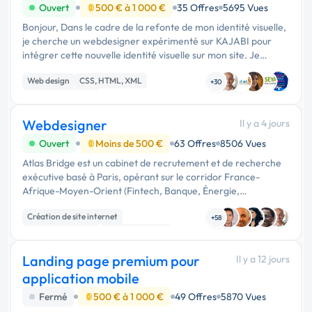
Ouvert
500 € à 1 000 €
35 Offres
5695 Vues
Bonjour, Dans le cadre de la refonte de mon identité visuelle,
je cherche un webdesigner expérimenté sur KAJABI pour
intégrer cette nouvelle identité visuelle sur mon site. Je
souhaite impérativement rester sur l'outil Kajabi sur lequel je
Web design
CSS, HTML, XML
…
+30
Integration HTML
Webdesigner
Il y a 4 jours
Ouvert
Moins de 500 €
63 Offres
8506 Vues
Atlas Bridge est un cabinet de recrutement et de recherche
exécutive basé à Paris, opérant sur le corridor France-
Afrique-Moyen-Orient (Fintech, Banque, Énergie,
Construction, FMCG, Technologie). L'entreprise recherche
Création de site internet
un(e) développeur/développeu...
+58
Integration HTML
CSS, HTML, XML
Landing page premium pour
Il y a 12 jours
application mobile
Fermé
500 € à 1 000 €
49 Offres
5870 Vues