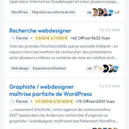
(opérateur Internet en Guadeloupe) et créer plusieurs pages
manquantes. L’objectif est d’avoir un site moderne, rapide,
WordPress
Migration ou refonte de site
orienté …
+36
Web design
Recherche webdesigner
Il y a 5 mois
Fermé
500 € à 1 000 €
42 Offres
3632 Vues
Voici les grandes fonctionnalités que je souhaite intégrer : un
espace client permettant de rechercher des prestataires
selon plusieurs critères un système de mise en relation entre
clients et prestataires des profils prestataires détaillés avec
Web design
Experience utilisateur
i...
+37
Création de site internet
Graphiste / webdesigner
Il y a 5 mois
maîtrise parfaite de WordPress
Fermé
1 000 € à 10 000 €
73 Offres
2001 Vues
… roissement d'activité, notre agence de communication
360° basée dans les Ardennes recherche d'urgence un
graphiste / webdesigner maîtrisant parfaitement WordPress.
Au programme : - Création de 3 à 4 identités visuelles pour