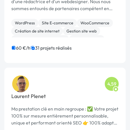
d'une rédactrice et d'un webdesigner. Nous nous
sommes entourés de partenaires compétent en
graphisme, référencement …
WordPress
Site E-commerce
WooCommerce
Création de site internet
Gestion site web
Migration ou refonte de site
Site clé en main
60 €/h
31 projets réalisés
4,59
Laurent Plenet
Ma prestation clé en main regroupe : ✅ Votre projet
100% sur mesure entièrement personnalisable,
unique et performant orienté SEO 👉 100% adapté
au mobiles et customizable 🔥 Un