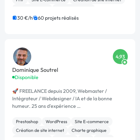
Gestion site web
Integration HTML
Migration ou refonte de site
Modules et composants
30 €/h
60 projets réalisés
4,93
Dominique Soutrel
Disponible
🚀 FREELANCE depuis 2009, Webmaster /
Intégrateur / Webdesigner / IA et de la bonne
humeur. 25 ans d'expérience …
Prestashop
WordPress
Site E-commerce
Création de site internet
Charte graphique
Gestion site web
Bannière
PHP
Paypal