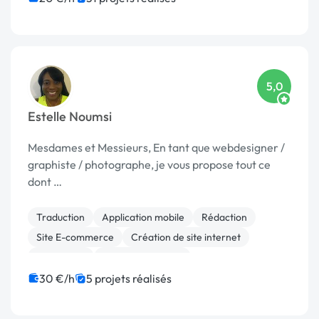
5,0
Estelle Noumsi
Mesdames et Messieurs, En tant que webdesigner /
graphiste / photographe, je vous propose tout ce
dont …
Traduction
Application mobile
Rédaction
Site E-commerce
Création de site internet
WordPress
Charte graphique
Print (flyer, plaquette, affiche...)
SEO / GEO
30 €/h
5 projets réalisés