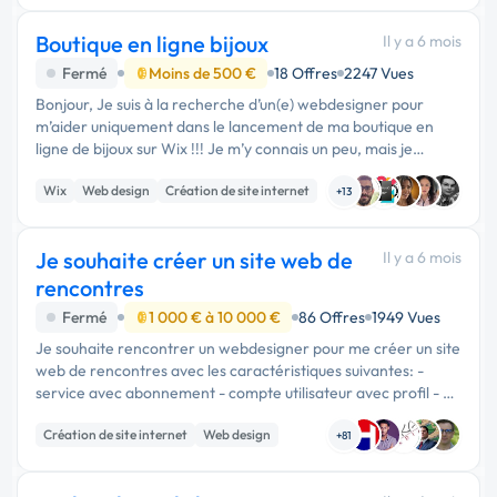
Boutique en ligne bijoux
Il y a 6 mois
Fermé
Moins de 500 €
18 Offres
2247 Vues
Bonjour, Je suis à la recherche d’un(e) webdesigner pour
m’aider uniquement dans le lancement de ma boutique en
ligne de bijoux sur Wix !!! Je m’y connais un peu, mais je
manque clairement de temps pour créer le …
Wix
Web design
Création de site internet
+13
Je souhaite créer un site web de
Il y a 6 mois
rencontres
Fermé
1 000 € à 10 000 €
86 Offres
1949 Vues
Je souhaite rencontrer un webdesigner pour me créer un site
web de rencontres avec les caractéristiques suivantes: -
service avec abonnement - compte utilisateur avec profil - 2
niveaux d'abonnements - droits d'accès différents selon …
Création de site internet
Web design
+81