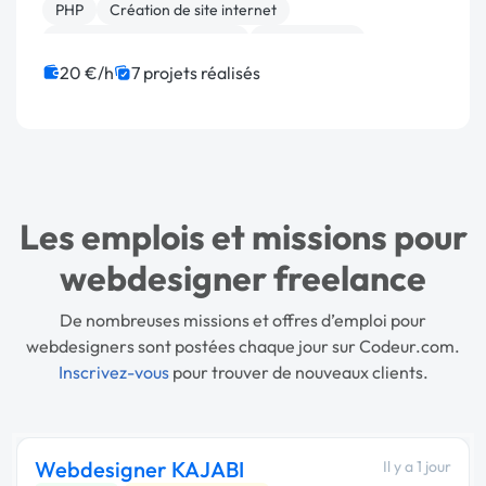
PHP
Création de site internet
Développement spécifique
Agile / Scrum
JavaScript
jQuery
Site E-commerce
20 €/h
7 projets réalisés
Les emplois et missions pour
webdesigner freelance
De nombreuses missions et offres d’emploi pour
webdesigners sont postées chaque jour sur Codeur.com.
Inscrivez-vous
pour trouver de nouveaux clients.
Webdesigner KAJABI
Il y a 1 jour