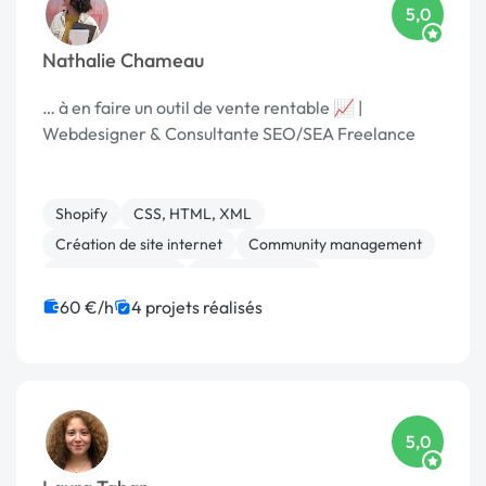
5,0
Nathalie Chameau
… à en faire un outil de vente rentable 📈 |
Webdesigner & Consultante SEO/SEA Freelance
Shopify
CSS, HTML, XML
Création de site internet
Community management
Site E-commerce
WooCommerce
Gestion site web
Migration ou refonte de site
60 €/h
4 projets réalisés
Rédaction
Web design
5,0