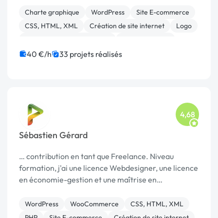
accompagnement mensu
Charte graphique
WordPress
Site E-commerce
CSS, HTML, XML
Création de site internet
Logo
Migration ou refonte de site
Site clé en main
CAO
40 €/h
33 projets réalisés
4,68
Sébastien Gérard
… contribution en tant que Freelance. Niveau
formation, j'ai une licence Webdesigner, une licence
en économie-gestion et une maîtrise en
management d'entreprise. …
WordPress
WooCommerce
CSS, HTML, XML
PHP
Site E-commerce
Création de site internet