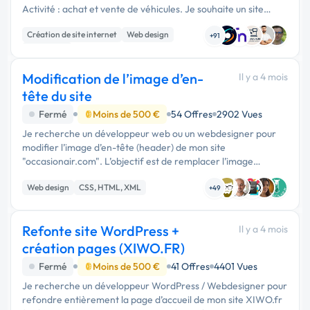
Activité : achat et vente de véhicules. Je souhaite un site
moderne, professionnel et optimisé mobile comprenant …
Création de site internet
Web design
+91
WordPress
Modification de l’image d’en-
Il y a 4 mois
tête du site
Fermé
Moins de 500 €
54 Offres
2902 Vues
Je recherche un développeur web ou un webdesigner pour
modifier l’image d’en-tête (header) de mon site
"occasionair.com". L’objectif est de remplacer l’image
actuelle par une nouvelle, plus moderne et adaptée à
Web design
CSS, HTML, XML
l’identité visuelle du …
+49
Refonte site WordPress +
Il y a 4 mois
création pages (XIWO.FR)
Fermé
Moins de 500 €
41 Offres
4401 Vues
Je recherche un développeur WordPress / Webdesigner pour
refondre entièrement la page d’accueil de mon site XIWO.fr