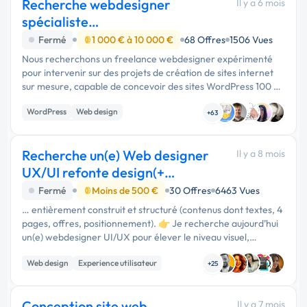
Recherche webdesigner
Il y a 6 mois
spécialiste
wordpress/elementor pour des
Fermé
1 000 € à 10 000 €
68 Offres
1506 Vues
projets
Nous recherchons un freelance webdesigner expérimenté
pour intervenir sur des projets de création de sites internet
sur mesure, capable de concevoir des sites WordPress 100 %
sur mesure, sans utilisation de template. Il devra maîtriser …
WordPress
Web design
+63
Création de site internet
Recherche un(e) Web designer
Il y a 8 mois
UX/UI refonte design(+
responsive design)
Fermé
Moins de 500 €
30 Offres
6463 Vues
… entièrement construit et structuré (contenus dont textes, 4
pages, offres, positionnement). 👉 Je recherche aujourd’hui
un(e) webdesigner UI/UX pour élever le niveau visuel,
l’expérience utilisateur et la cohérence globale, sans repartir
Web design
Experience utilisateur
de …
+25
Conception site web
Il y a 7 mois