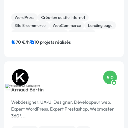
WordPress
Création de site internet
Site E-commerce
WooCommerce
Landing page
Migration ou refonte de site
Web design
Gestion de projet
CMS
Site clé en main
70 €/h
10 projets réalisés
5,0
Arnaud Bertin
Webdesigner, UX-UI Designer, Développeur web,
Expert WordPress, Expert Prestashop, Webmaster
360°, …