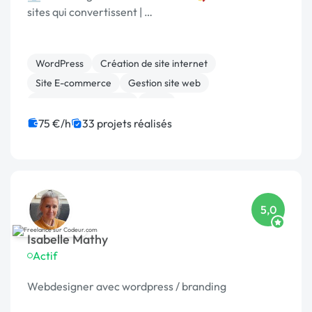
sites qui convertissent | …
WordPress
Création de site internet
Site E-commerce
Gestion site web
Experience utilisateur
CMS
Migration ou refonte de site
Charte graphique
75 €/h
33 projets réalisés
Integration HTML
WooCommerce
5,0
Isabelle Mathy
Actif
Webdesigner avec wordpress / branding