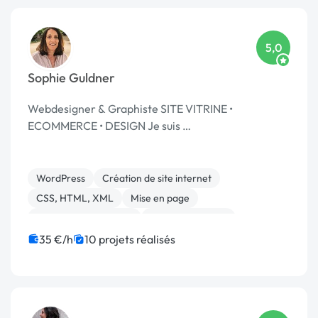
5,0
Sophie Guldner
Webdesigner & Graphiste SITE VITRINE •
ECOMMERCE • DESIGN Je suis …
WordPress
Création de site internet
CSS, HTML, XML
Mise en page
Référencement, liens
Site E-commerce
Integration HTML
Charte graphique
Front-end
35 €/h
10 projets réalisés
PHP