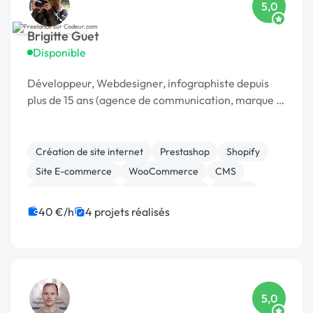
5,0
Brigitte Guet
Disponible
Développeur, Webdesigner, infographiste depuis
plus de 15 ans (agence de communication, marque …
Création de site internet
Prestashop
Shopify
Site E-commerce
WooCommerce
CMS
CSS, HTML, XML
Gestion site web
Joomla
WordPress
40 €/h
4 projets réalisés
5,0