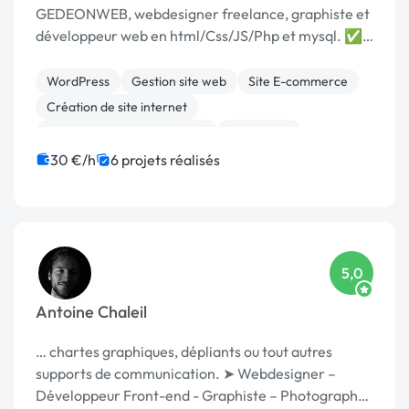
GEDEONWEB, webdesigner freelance, graphiste et
développeur web en html/Css/JS/Php et mysql. ✅
…
WordPress
Gestion site web
Site E-commerce
Création de site internet
Migration ou refonte de site
SEO / GEO
Prestashop
WooCommerce
CSS, HTML, XML
30 €/h
6 projets réalisés
Développement spécifique
5,0
Antoine Chaleil
… chartes graphiques, dépliants ou tout autres
supports de communication. ➤ Webdesigner –
Développeur Front-end - Graphiste – Photographe