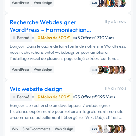
WordPress
Web design
des marques …
+68
Création de site internet
Recherche Webdesigner
Il y a 5 mois
WordPress – Harmonisation
graphique de pages
Fermé
Moins de 500 €
45 Offres
1930 Vues
Bonjour, Dans le cadre de la refonte de notre site WordPress,
nous recherchons un(e) webdesigner pour améliorer
l’habillage visuel de plusieurs pages déjà créées (contenu
intégré via Gutenberg). Objectif : Améliorer la mise en page
WordPress
Web design
Harmoniser le …
+40
Experience utilisateur
Wix website design
Il y a 7 mois
Fermé
Moins de 500 €
35 Offres
5095 Vues
Bonjour, Je recherche un développeur / webdesigner
freelance expérimenté pour refaire intégralement mon site
e-commerce actuellement hébergé sur Wix. L’objectif est
d’obtenir un site professionnel, moderne et performant, avec
Wix
Site E-commerce
Web design
une structure et une …
+30