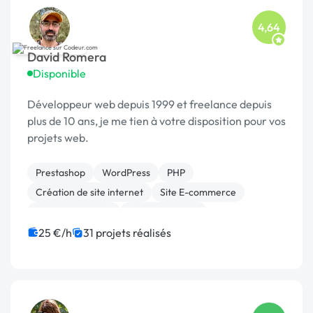
4,64
David Romera
Disponible
Développeur web depuis 1999 et freelance depuis
plus de 10 ans, je me tien à votre disposition pour vos
projets web.
Prestashop
WordPress
PHP
Création de site internet
Site E-commerce
CSS, HTML, XML
WooCommerce
Développement spécifique
Installation de Script
25 €/h
31 projets réalisés
Migration ou refonte de site