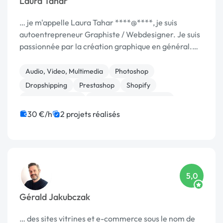
Laura Tahar
… je m'appelle Laura Tahar ****@****, je suis
autoentrepreneur Graphiste / Webdesigner. Je suis
passionnée par la création graphique en général.
J'ai …
Audio, Video, Multimedia
Photoshop
Dropshipping
Prestashop
Shopify
Site E-commerce
Création de site internet
Gestion site web
Migration ou refonte de site
30 €/h
2 projets réalisés
Animation 3D
5,0
Gérald Jakubczak
… des sites vitrines et e-commerce sous le nom de