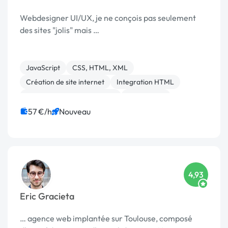
Webdesigner UI/UX, je ne conçois pas seulement
des sites "jolis" mais …
JavaScript
CSS, HTML, XML
Création de site internet
Integration HTML
Migration ou refonte de site
Web design
WordPress
Emailing
SEO / GEO
57 €/h
Nouveau
4,93
Eric Gracieta
… agence web implantée sur Toulouse, composé