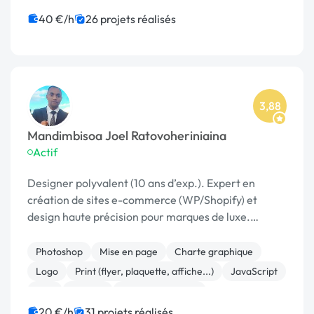
Système de paiement
40 €/h
26 projets réalisés
3,88
Mandimbisoa Joel Ratovoheriniaina
Actif
Designer polyvalent (10 ans d’exp.). Expert en
création de sites e-commerce (WP/Shopify) et
design haute précision pour marques de luxe.
Créatif, réactif et axé sur vos résultats.
Photoshop
Mise en page
Charte graphique
Logo
Print (flyer, plaquette, affiche...)
JavaScript
PHP
Shopify
Site E-commerce
CSS, HTML, XML
20 €/h
31 projets réalisés