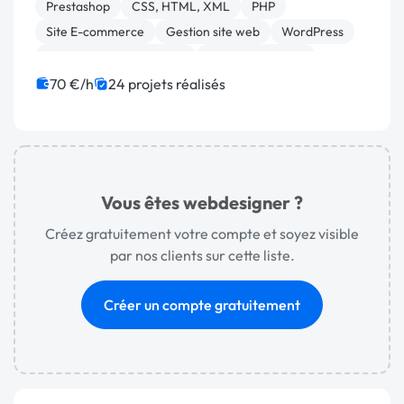
Prestashop
CSS, HTML, XML
PHP
Site E-commerce
Gestion site web
WordPress
Création de site internet
Gestion de projet
JavaScript
Symfony
70 €/h
24 projets réalisés
Vous êtes webdesigner ?
Créez gratuitement votre compte et soyez visible
par nos clients sur cette liste.
Créer un compte gratuitement