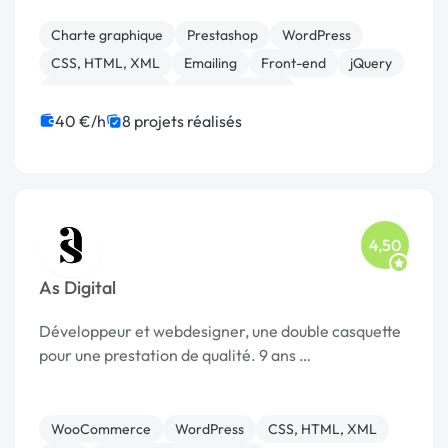
Graphiste, créatif, il …
Charte graphique
Prestashop
WordPress
CSS, HTML, XML
Emailing
Front-end
jQuery
Site E-commerce
WooCommerce
Création de site internet
40 €/h
8 projets réalisés
4,50
As Digital
Développeur et webdesigner, une double casquette
pour une prestation de qualité. 9 ans …
WooCommerce
WordPress
CSS, HTML, XML