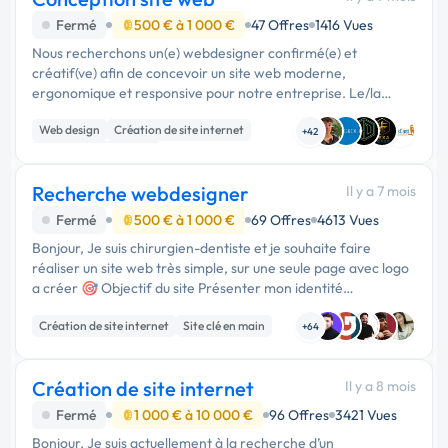
Fermé
500 € à 1 000 €
47 Offres
1416 Vues
Nous recherchons un(e) webdesigner confirmé(e) et
créatif(ve) afin de concevoir un site web moderne,
ergonomique et responsive pour notre entreprise. Le/la
candidat(e) retenu(e) aura pour mission de développer des
Web design
Création de site internet
interfaces visuelles attractives, …
+42
Experience utilisateur
Recherche webdesigner
Il y a 7 mois
Fermé
500 € à 1 000 €
69 Offres
4613 Vues
Bonjour, Je suis chirurgien-dentiste et je souhaite faire
réaliser un site web très simple, sur une seule page avec logo
a créer 🎯 Objectif du site Présenter mon identité
professionnelle de façon claire et sobre, sans contenu
Création de site internet
Site clé en main
commercial ni descrip...
+64
Création de site internet
Il y a 8 mois
Fermé
1 000 € à 10 000 €
96 Offres
3421 Vues
Bonjour, Je suis actuellement à la recherche d’un