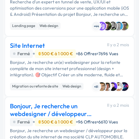
Recherche d'un expert en tunnel de vente, UX/UI et
optimisation des conversions pour une application mobile (iOS
& Android) Présentation du projet Bonjour, Je recherche un
expert en tunnel de vente, UX/UI, copywriting et optimisation
Landing page
Web design
des convers...
+44
Experience utilisateur
Site Internet
Il y a 2 mois
Fermé
500 € à 1 000 €
86 Offres
7696 Vues
Bonjour, Je recherche un(e) webdesigner pour la refonte
complète de mon site internet professionnel (design +
intégration). 🎯 Objectif Créer un site moderne, fluide et
professionnel pour présenter mon activité et faciliter la prise
Migration ou refonte de site
Web design
de …
+81
WordPress
Bonjour, Je recherche un
Il y a 2 mois
webdesigner / développeur
pour la création d
Fermé
500 € à 1 000 €
96 Offres
6610 Vues
Bonjour, Je recherche un webdesigner / développeur pour la
création du site internet de ma société CLP AUTOMOBILE.