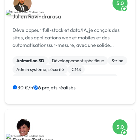
5,0
Julien Ravindrarasa
Développeur full-stack et data/IA, je conçois des
sites, des applications web et mobiles et des
automatisationssur-mesure, avec une solide
expertise en bases de données, API et paiements
Stripe.
Animation 3D
Développement spécifique
Stripe
Admin système, sécurité
CMS
Création de site internet
Experience utilisateur
Gestion site web
Installation de Script
30 €/h
6 projets réalisés
Integration HTML
5,0