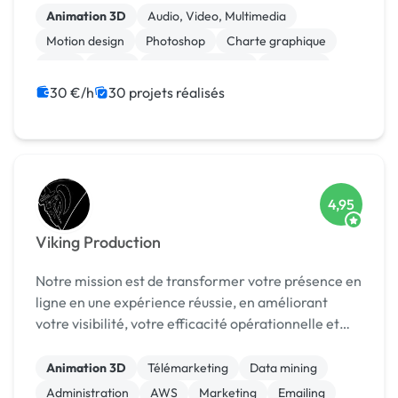
Animation 3D
Audio, Video, Multimedia
Motion design
Photoshop
Charte graphique
Logo
Photo
Gestion de projet
Bannière
Boutons
30 €/h
30 projets réalisés
4,95
Viking Production
Notre mission est de transformer votre présence en
ligne en une expérience réussie, en améliorant
votre visibilité, votre efficacité opérationnelle et
votre rentabilité.
Animation 3D
Télémarketing
Data mining
Administration
AWS
Marketing
Emailing