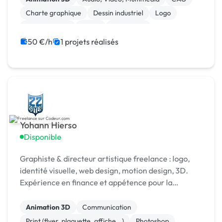
Charte graphique
Dessin industriel
Logo
Motion design
Photo
Photoshop
50 €/h
1 projets réalisés
Yohann Hierso
Disponible
Graphiste & directeur artistique freelance : logo,
identité visuelle, web design, motion design, 3D.
Expérience en finance et appétence pour la
cosmétique/parfumerie de luxe. [URL MASQUÉE]
Animation 3D
Communication
Print (flyer, plaquette, affiche...)
Photoshop