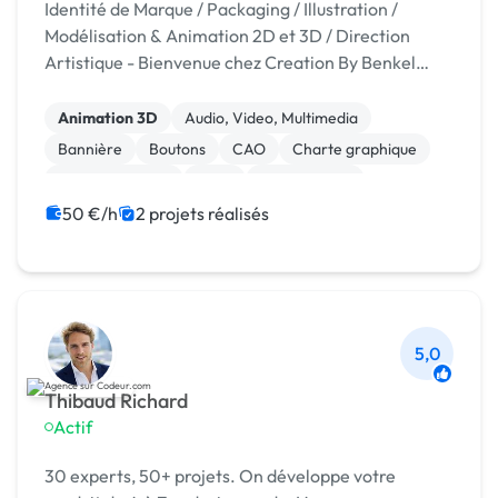
Identité de Marque / Packaging / Illustration /
Modélisation & Animation 2D et 3D / Direction
Artistique - Bienvenue chez Creation By Benkel
Rotulos- Votre partenaire de communication 360° à
Alicante, Espagne ! Chez Creation , nous sommes
Animation 3D
Audio, Video, Multimedia
p...
Bannière
Boutons
CAO
Charte graphique
Dessin industriel
Logo
Mise en page
Motion design
50 €/h
2 projets réalisés
5,0
Thibaud Richard
Actif
30 experts, 50+ projets. On développe votre