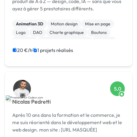
produit de A à Z — design, code, IA — sans que vous
ayez à gérer 5 prestataires différents.
Animation 3D
Motion design
Mise en page
Logo
DAO
Charte graphique
Boutons
Bannière
Audio, Video, Multimedia
Vidéo IA
20 €/h
1 projets réalisés
5,0
Nicolas Pedretti
Après 10 ans dans la formation et le commerce, je
me suis réorienté dans le développement web et le
web design. mon site : [URL MASQUÉE]