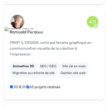
4,77
Romuald Perdoux
PRINT & DESIGN, votre partenaire graphique en
communication visuelle de la création à
l’impression.
Animation 3D
SEO / GEO
Site clé en main
Migration ou refonte de site
Gestion site web
Admin système, sécurité
WooCommerce
Système de paiement
Paypal
WordPress
30 €/h
65 projets réalisés