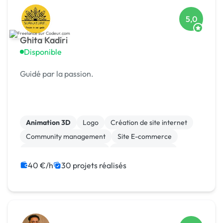
5,0
Ghita Kadiri
Disponible
Guidé par la passion.
Animation 3D
Logo
Création de site internet
Community management
Site E-commerce
Audio, Video, Multimedia
Charte graphique
Rédaction
WordPress
40 €/h
30 projets réalisés
Print (flyer, plaquette, affiche...)