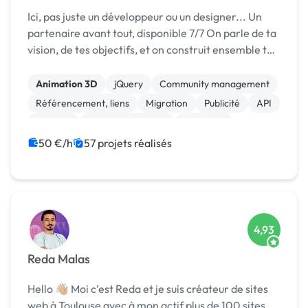
Ici, pas juste un développeur ou un designer... Un
partenaire avant tout, disponible 7/7 On parle de ta
vision, de tes objectifs, et on construit ensemble ton
projet selon les besoins de tes clients.
Animation 3D
jQuery
Community management
Référencement, liens
Migration
Publicité
API
Android
Application mobile
Back-end
50 €/h
57 projets réalisés
4,93
Reda Malas
Hello 👋🏼 Moi c’est Reda et je suis créateur de sites
web à Toulouse avec à mon actif plus de 100 sites