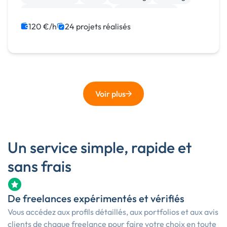
Community management
Analyse big data
Mise en page
120 €/h
24 projets réalisés
Voir plus
Un service simple, rapide et
sans frais
De freelances expérimentés et vérifiés
Vous accédez aux profils détaillés, aux portfolios et aux avis
clients de chaque freelance pour faire votre choix en toute