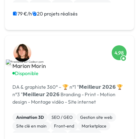
Java
Laravel
MySQL
XR, VR, AR, MR
79 €/h
20 projets réalisés
4,98
Marion Morin
Disponible
DA & graphiste 360° – 🏆 n°1 "𝗠𝗲𝗶𝗹𝗹𝗲𝘂𝗿 𝟮𝟬𝟮𝟲 🏆
n°3 "𝗠𝗲𝗶𝗹𝗹𝗲𝘂𝗿 𝟮𝟬𝟮𝟲 Branding - Print - Motion
design - Montage vidéo - Site internet
Animation 3D
SEO / GEO
Gestion site web
Site clé en main
Front-end
Marketplace
WooCommerce
CMS
Landing page