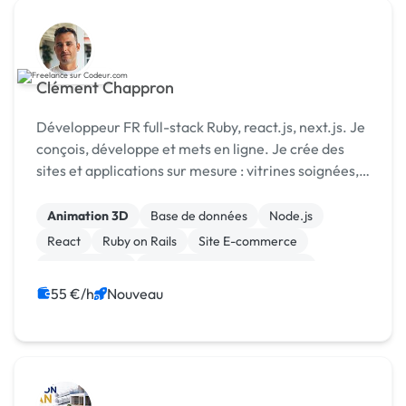
Clément Chappron
Développeur FR full-stack Ruby, react.js, next.js. Je
conçois, développe et mets en ligne. Je crée des
sites et applications sur mesure : vitrines soignées,
boutiques en ligne, plateformes métier.
Animation 3D
Base de données
Node.js
React
Ruby on Rails
Site E-commerce
Landing page
Migration ou refonte de site
Web design
WordPress
55 €/h
Nouveau