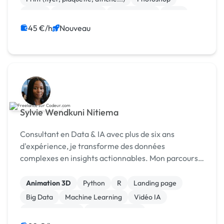
Photo
Motion design
Mise en page
Logo
DAO
Charte graphique
45 €/h
Nouveau
Sylvie Wendkuni Nitiema
Consultant en Data & IA avec plus de six ans
d'expérience, je transforme des données
complexes en insights actionnables. Mon parcours
couvre l'analyse quantitative, la data science et l'IA.
Animation 3D
Python
R
Landing page
Big Data
Machine Learning
Vidéo IA
Analyse big data
Assistant virtuel