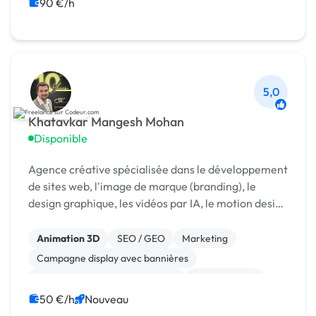
Prospection commerciale
90 €/h
5,0
Khatavkar Mangesh Mohan
Disponible
Agence créative spécialisée dans le développement
de sites web, l'image de marque (branding), le
design graphique, les vidéos par IA, le motion design
et le montage vidéo professionnel. Développement
Animation 3D
SEO / GEO
Marketing
Campagne display avec bannières
Print (flyer, plaquette, affiche...)
Motion design
Logo
Dessin industriel
Charte graphique
50 €/h
Nouveau