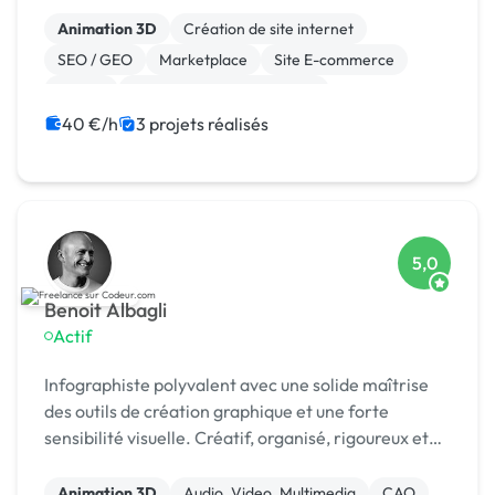
Animation 3D
Création de site internet
SEO / GEO
Marketplace
Site E-commerce
Bubble
Développement spécifique
Experience utilisateur
Landing page
SaaS
40 €/h
3 projets réalisés
5,0
Benoit Albagli
Actif
Infographiste polyvalent avec une solide maîtrise
des outils de création graphique et une forte
sensibilité visuelle. Créatif, organisé, rigoureux et
attentif aux détails, je conçois des supports de c
Animation 3D
Audio, Video, Multimedia
CAO