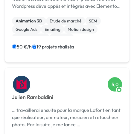
Wordpress développés et intégrés avec Elementor.
Quel que soit votre projet Wordpress, je mets à
votre disposition toute mon expérience pour ...
Animation 3D
Etude de marché
SEM
Google Ads
Emailing
Motion design
Dessin industriel
Bannière
Audio, Video, Multimedia
50 €/h
19 projets réalisés
Migration ou refonte de site
5,0
Julien Rambaldini
… travaillerai ensuite pour la marque Lafont en tant
que réalisateur, animateur, musicien et retoucheur
photo. Par la suite je me lance …