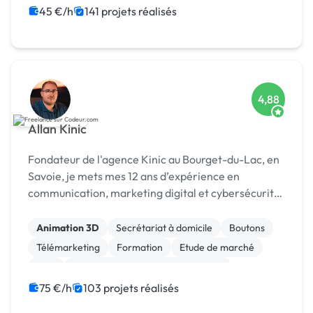
Migration ou refonte de site
45 €/h
141 projets réalisés
4,88
Allan Kinic
Fondateur de l'agence Kinic au Bourget-du-Lac, en
Savoie, je mets mes 12 ans d’expérience en
communication, marketing digital et cybersécurité
au service des entreprises. Investi également dans
le secteur du sport, je conçois des stratégies de
Animation 3D
Secrétariat à domicile
Boutons
mar...
Télémarketing
Formation
Etude de marché
SEM
Campagne display avec bannières
Création ou conversion ebook
75 €/h
103 projets réalisés
Prospection commerciale