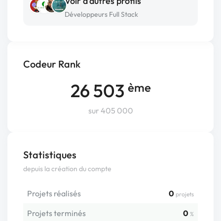
Voir d’autres profils
Développeurs Full Stack
Codeur Rank
26 503
ème
sur 405 000
Statistiques
depuis la création du compte
Projets réalisés
0
projets
Projets terminés
0
%