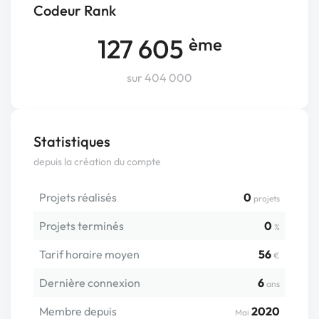
Codeur Rank
127 605
ème
sur 404 000
Statistiques
depuis la création du compte
Projets réalisés
0
projets
Projets terminés
0
%
Tarif horaire moyen
56
€
Dernière connexion
6
ans
Membre depuis
2020
Mai