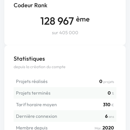
Codeur Rank
128 967
ème
sur 405 000
Statistiques
depuis la création du compte
Projets réalisés
0
projets
Projets terminés
0
%
Tarif horaire moyen
310
€
Dernière connexion
6
ans
Membre depuis
2020
Mar.