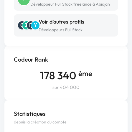
Développeur Full Stack freelance à Abidjan
Voir d’autres profils
C
Z
R
Y
Développeurs Full Stack
Codeur Rank
178 340
ème
sur 404 000
Statistiques
depuis la création du compte