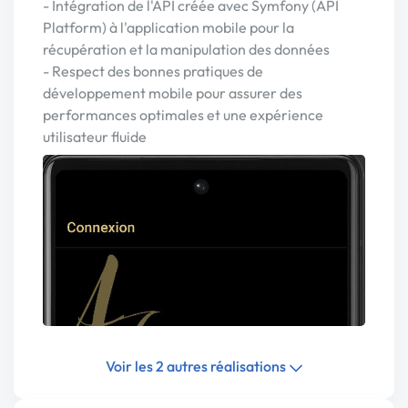
- Intégration de l'API créée avec Symfony (API
Platform) à l'application mobile pour la
récupération et la manipulation des données
- Respect des bonnes pratiques de
développement mobile pour assurer des
performances optimales et une expérience
utilisateur fluide
Voir les 2 autres réalisations