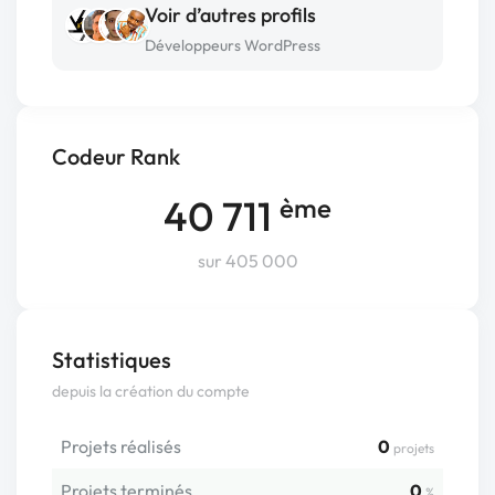
Voir d’autres profils
Développeurs WordPress
Codeur Rank
40 711
ème
sur 405 000
Statistiques
depuis la création du compte
Projets réalisés
0
projets
Projets terminés
0
%