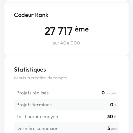
Codeur Rank
27 717
ème
sur 404 000
Statistiques
depuis la création du compte
Projets réalisés
0
projets
Projets terminés
0
%
Tarif horaire moyen
30
€
Dernière connexion
5
ans