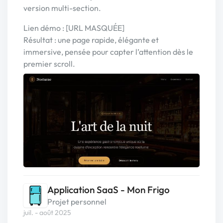
version multi-section.
Lien démo : [URL MASQUÉE]
Résultat : une page rapide, élégante et
immersive, pensée pour capter l’attention dès le
premier scroll.
Application SaaS - Mon Frigo
Projet personnel
juil. - août 2025