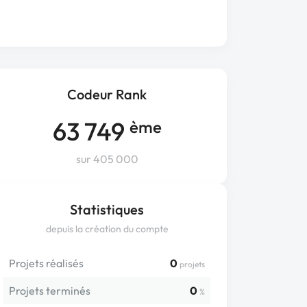
Codeur Rank
63 749
ème
sur 405 000
Statistiques
depuis la création du compte
Projets réalisés
0
projets
Projets terminés
0
%