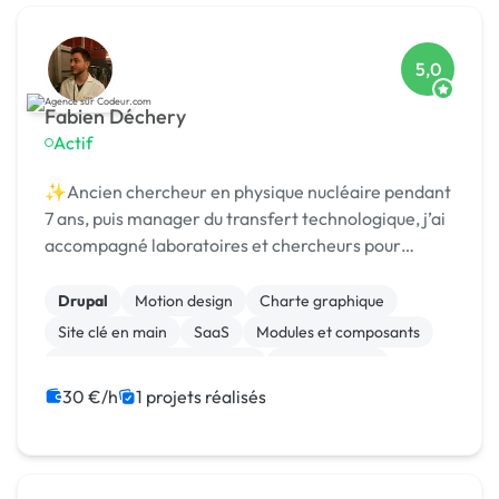
5,0
Fabien Déchery
Actif
✨Ancien chercheur en physique nucléaire pendant
7 ans, puis manager du transfert technologique, j’ai
accompagné laboratoires et chercheurs pour
détecter et protéger des nouvelles technologies,
puis st
Drupal
Motion design
Charte graphique
Site clé en main
SaaS
Modules et composants
Migration ou refonte de site
Landing page
Integration HTML
Installation de Script
30 €/h
1 projets réalisés