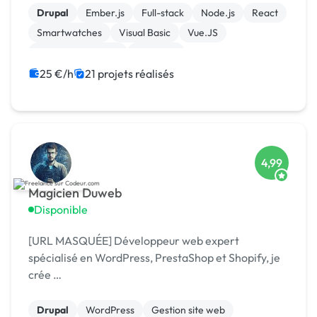
Drupal
Ember.js
Full-stack
Node.js
React
Smartwatches
Visual Basic
Vue.JS
Drupal Commerce
Magento
25 €/h
21 projets réalisés
4,99
Magicien Duweb
Disponible
[URL MASQUÉE] Développeur web expert
spécialisé en WordPress, PrestaShop et Shopify, je
crée …
Drupal
WordPress
Gestion site web