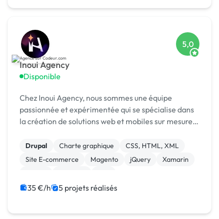
5,0
Inoui Agency
Disponible
Chez Inoui Agency, nous sommes une équipe
passionnée et expérimentée qui se spécialise dans
la création de solutions web et mobiles sur mesure.
Nous sommes fiers de notre expertise en matière
de développement d'applications pour divers
Drupal
Charte graphique
CSS, HTML, XML
secteurs te...
Site E-commerce
Magento
jQuery
Xamarin
Vue.JS
Symfony
PHP
35 €/h
5 projets réalisés