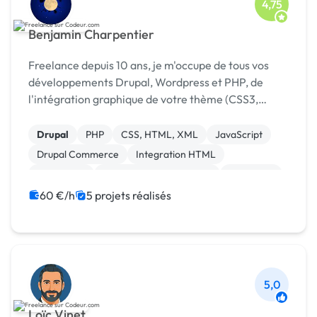
4,75
Benjamin Charpentier
Freelance depuis 10 ans, je m'occupe de tous vos
développements Drupal, Wordpress et PHP, de
l'intégration graphique de votre thème (CSS3,
JavaScript / jQuery), ainsi que de l'optimisation de
votre site pour les moteurs de recherche (in-page et
Drupal
PHP
CSS, HTML, XML
JavaScript
of...
Drupal Commerce
Integration HTML
WordPress
Création de site internet
Rédaction
Bannière
60 €/h
5 projets réalisés
5,0
Loïc Vinet