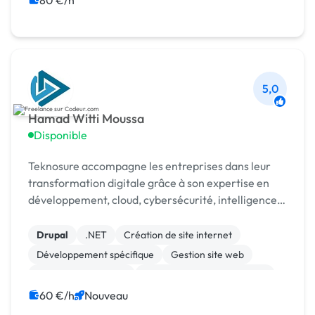
80 €/h
Migration ou refonte de site
5,0
Hamad Witti Moussa
Disponible
Teknosure accompagne les entreprises dans leur
transformation digitale grâce à son expertise en
développement, cloud, cybersécurité, intelligence
artificielle et automatisation des processus métiers.
Drupal
.NET
Création de site internet
Développement spécifique
Gestion site web
Installation de Script
Migration ou refonte de site
Modules et composants
No code
SaaS
60 €/h
Nouveau