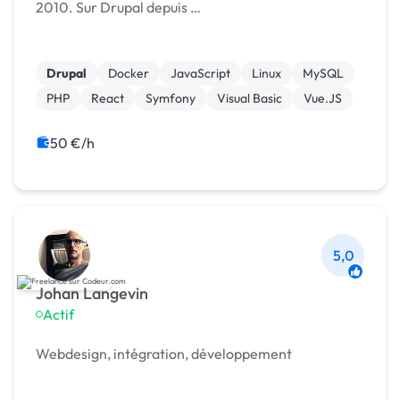
2010. Sur Drupal depuis …
Drupal
Docker
JavaScript
Linux
MySQL
PHP
React
Symfony
Visual Basic
Vue.JS
50 €/h
5,0
Johan Langevin
Actif
Webdesign, intégration, développement