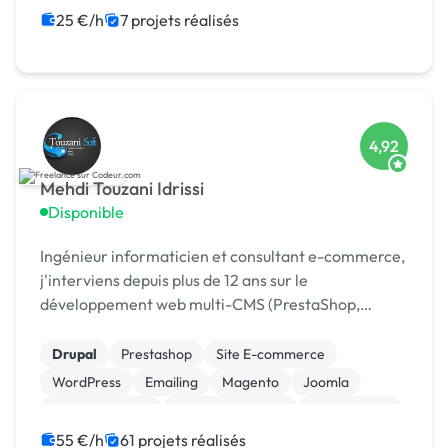
25 €/h
7 projets réalisés
4,92
Mehdi Touzani Idrissi
Disponible
Ingénieur informaticien et consultant e-commerce,
j'interviens depuis plus de 12 ans sur le
développement web multi-CMS (PrestaShop,
Joomla, WordPress, Magento...) avec une approche
complète alliant q
Drupal
Prestashop
Site E-commerce
WordPress
Emailing
Magento
Joomla
Site clé en main
Charte graphique
Infogérance
55 €/h
61 projets réalisés