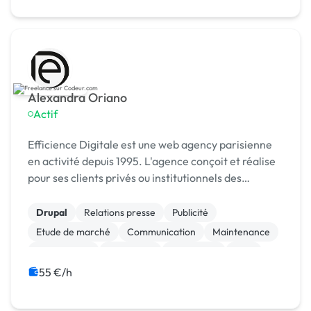
Alexandra Oriano
Actif
Efficience Digitale est une web agency parisienne
en activité depuis 1995. L'agence conçoit et réalise
pour ses clients privés ou institutionnels des
solutions digitales performantes allant du site
vitrine au dispositif multisite, multilingue et ...
Drupal
Relations presse
Publicité
Etude de marché
Communication
Maintenance
Infogérance
E-learning
SEO / GEO
SEM
55 €/h