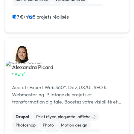
Création de site internet
Gestion site web
Installation de Script
Integration HTML
7 €/h
5 projets réalisés
Alexandra Picard
Actif
Auctet : Expert Web 360°. Dev, UX/UI, SEO &
Webmastering. Pilotage de projets et
transformation digitale. Boostez votre visibilité et
vos performances avec une approche sur-mesure.
Drupal
Print (flyer, plaquette, affiche...)
Photoshop
Photo
Motion design
Mise en page
Logo
Charte graphique