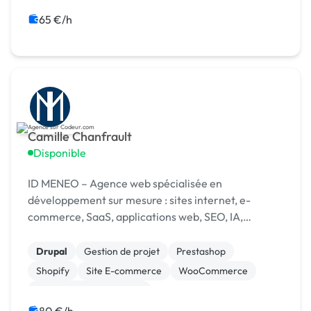
Boutons
Bannière
65 €/h
Camille Chanfrault
Disponible
ID MENEO – Agence web spécialisée en
développement sur mesure : sites internet, e-
commerce, SaaS, applications web, SEO, IA,
maintenance, hébergement et accompagnement
digital.
Drupal
Gestion de projet
Prestashop
Shopify
Site E-commerce
WooCommerce
Création de site internet
Développement spécifique
Gestion site web