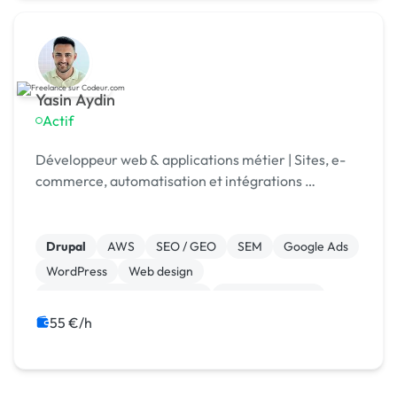
Yasin Aydin
Actif
Développeur web & applications métier | Sites, e-
commerce, automatisation et intégrations …
Drupal
AWS
SEO / GEO
SEM
Google Ads
WordPress
Web design
Migration ou refonte de site
Gestion site web
Développement spécifique
55 €/h