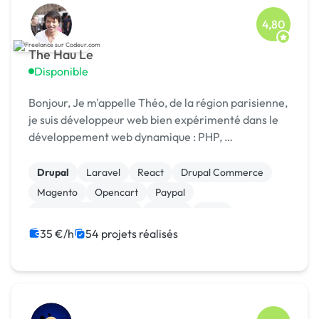
4,80
The Hau Le
Disponible
Bonjour, Je m'appelle Théo, de la région parisienne,
je suis développeur web bien expérimenté dans le
développement web dynamique : PHP, …
Drupal
Laravel
React
Drupal Commerce
Magento
Opencart
Paypal
Système de paiement
Joomla
SaaS
35 €/h
54 projets réalisés