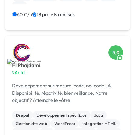
Perl
60 €/h
18 projets réalisés
5,0
El Rhajdami
Actif
Développement sur mesure, code, no-code, IA.
Disponibilité, réactivité, bienveillance. Notre
objectif ? Atteindre le vôtre.
Drupal
Développement spécifique
Java
Gestion site web
WordPress
Integration HTML
SEO / GEO
API
Application mobile
Back-end