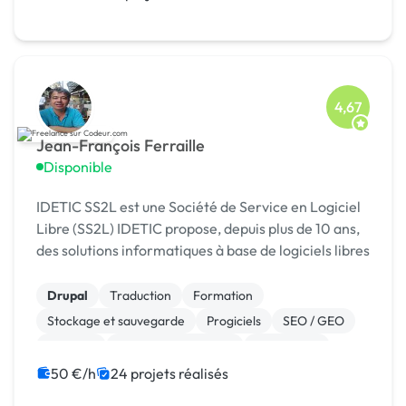
4,67
Jean-François Ferraille
Disponible
IDETIC SS2L est une Société de Service en Logiciel
Libre (SS2L) IDETIC propose, depuis plus de 10 ans,
des solutions informatiques à base de logiciels libres
Drupal
Traduction
Formation
Stockage et sauvegarde
Progiciels
SEO / GEO
Emailing
Installation de Script
Prestashop
Magento
50 €/h
24 projets réalisés