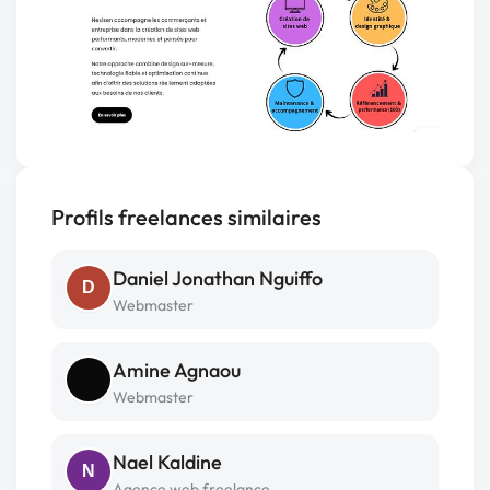
Profils freelances similaires
Daniel Jonathan Nguiffo
D
Webmaster
Amine Agnaou
Webmaster
Nael Kaldine
N
Agence web freelance