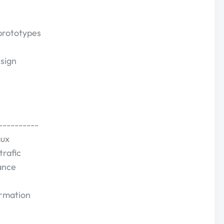
 prototypes
esign
----------
aux
trafic
ance
ormation