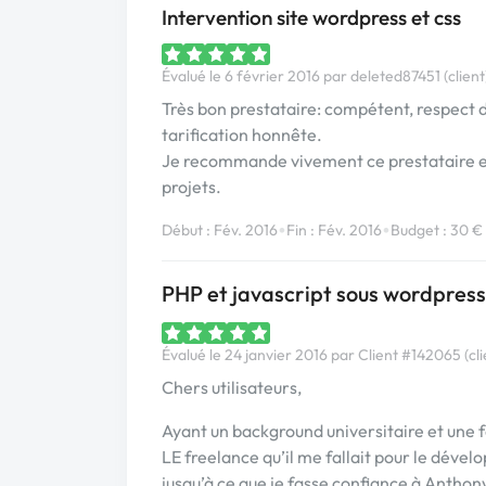
Intervention site wordpress et css
Évalué le 6 février 2016 par deleted87451 (client
Très bon prestataire: compétent, respect d
tarification honnête.
Je recommande vivement ce prestataire et j
projets.
•
•
Début : Fév. 2016
Fin : Fév. 2016
Budget : 30 €
PHP et javascript sous wordpress
Évalué le 24 janvier 2016 par Client #142065 (cli
Chers utilisateurs,
Ayant un background universitaire et une f
LE freelance qu’il me fallait pour le déve
jusqu’à ce que je fasse confiance à Anthon