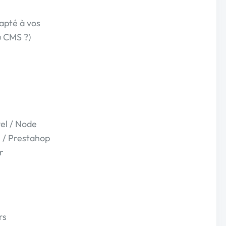
dapté à vos
u CMS ?)
el / Node
/ Prestahop
r
rs