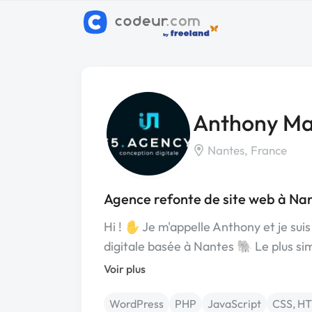
Anthony Ma
Nantes, France
Agence refonte de site web à Na
Hi ! ✋ Je m'appelle Anthony et je sui
digitale basée à Nantes 🐘 Le plus s
Voir plus
WordPress
PHP
JavaScript
CSS, H