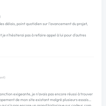
)
es délais, point quotidien sur l'avancement du projet,
e n'hésiterai pas à refaire appel à lui pour d'autres
ent)
onction exigeante, je n’avais pas encore réussi à trouver
loppement de mon site existant malgré plusieurs essais…
y qui n’a pas encore un grand historique sur codeur.com.