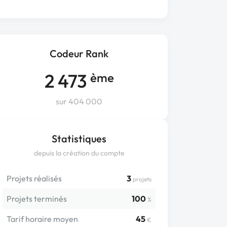
Codeur Rank
2 473
ème
sur 404 000
Statistiques
depuis la création du compte
Projets réalisés
3
projets
Projets terminés
100
%
Tarif horaire moyen
45
€