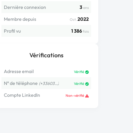
Dernière connexion
3
ans
Membre depuis
2022
Oct.
Profil vu
1 386
fois
Vérifications
Adresse email
Vérifié
N° de téléphone
(+33603…)
Vérifié
Compte LinkedIn
Non-vérifié