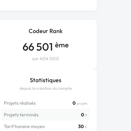
Codeur Rank
66 501
ème
sur 404 000
Statistiques
depuis la création du compte
Projets réalisés
0
projets
Projets terminés
0
%
Tarif horaire moyen
30
€