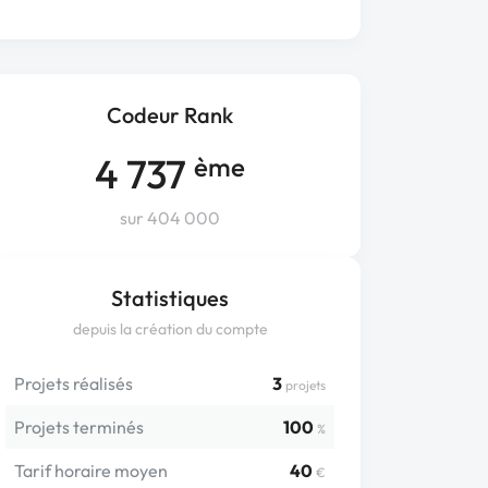
Codeur Rank
4 737
ème
sur 404 000
Statistiques
depuis la création du compte
Projets réalisés
3
projets
Projets terminés
100
%
Tarif horaire moyen
40
€