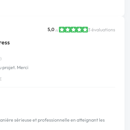
5,0
3 évaluations
/5
ress
)
u projet. Merci
€
anière sérieuse et professionnelle en atteignant les