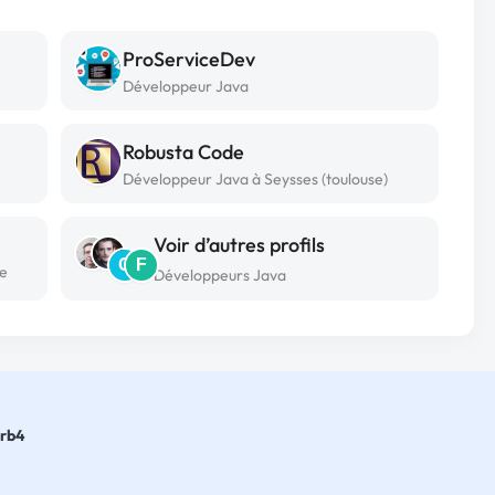
ProServiceDev
Développeur Java
Robusta Code
Développeur Java à Seysses (toulouse)
Voir d’autres profils
C
F
le
Développeurs Java
erb4