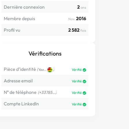
Dernière connexion
2
ans
Membre depuis
2016
Nov.
Profil vu
2 582
fois
Vérifications
Pièce d’identité
(
)
Yao…
Vérifié
Adresse email
Vérifié
N° de téléphone
(+33785…)
Vérifié
Compte LinkedIn
Vérifié