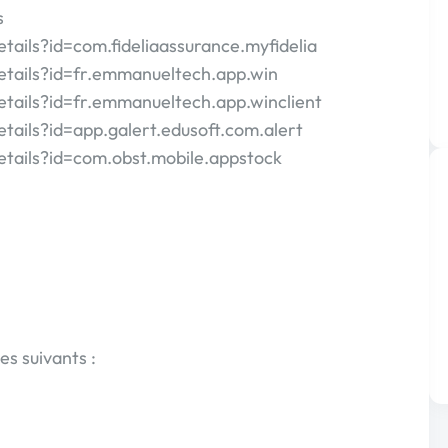
s
etails?id=com.fideliaassurance.myfidelia
details?id=fr.emmanueltech.app.win
etails?id=fr.emmanueltech.app.winclient
etails?id=app.galert.edusoft.com.alert
etails?id=com.obst.mobile.appstock
s suivants :