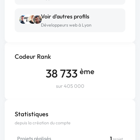
Voir d’autres profils
Développeurs web à Lyon
Codeur Rank
38 733
ème
sur 405 000
Statistiques
depuis la création du compte
Projets réalisés
1
projet