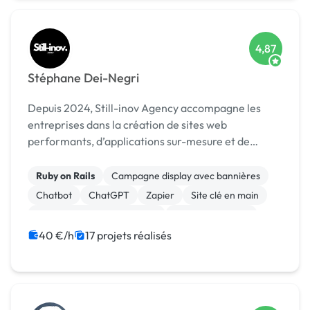
4,87
Stéphane Dei-Negri
Depuis 2024, Still-inov Agency accompagne les
entreprises dans la création de sites web
performants, d’applications sur-mesure et de
stratégies Meta Ads orientées résultats.
Ruby on Rails
Campagne display avec bannières
Chatbot
ChatGPT
Zapier
Site clé en main
Migration ou refonte de site
CSS, HTML, XML
WooCommerce
Stripe
40 €/h
17 projets réalisés