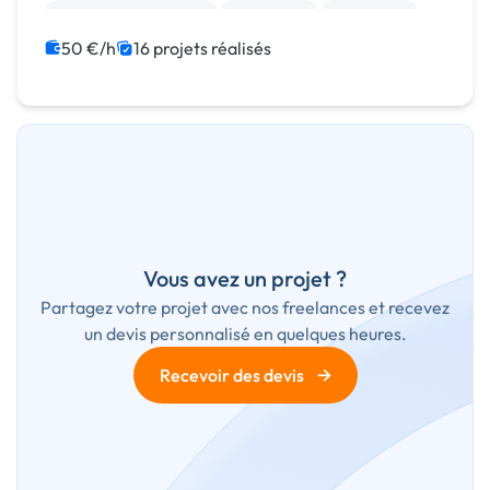
Référencement, liens
SEO / GEO
JavaScript
PHP
Gestion site web
50 €/h
16 projets réalisés
Vous avez un projet ?
Partagez votre projet avec nos freelances et recevez
un devis personnalisé en quelques heures.
→
Recevoir des devis