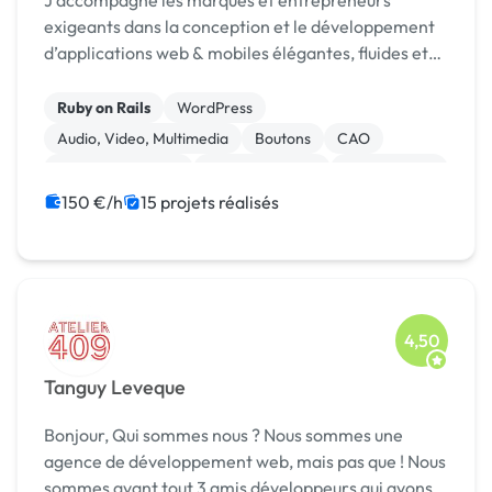
J’accompagne les marques et entrepreneurs
exigeants dans la conception et le développement
d’applications web & mobiles élégantes, fluides et
ultra-performantes.
Ruby on Rails
WordPress
Audio, Video, Multimedia
Boutons
CAO
Charte graphique
Dessin industriel
Mise en page
Motion design
Print (flyer, plaquette, affiche...)
150 €/h
15 projets réalisés
4,50
Tanguy Leveque
Bonjour, Qui sommes nous ? Nous sommes une
agence de développement web, mais pas que ! Nous
sommes avant tout 3 amis développeurs qui avons