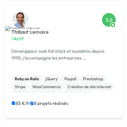
5,0
Thibaut Lemaire
Actif
Développeur web full stack et sysadmin depuis
1998, j’accompagne les entreprises …
Ruby on Rails
jQuery
Paypal
Prestashop
Stripe
WooCommerce
Création de site internet
Experience utilisateur
Gestion site web
Installation de Script
85 €/h
8 projets réalisés