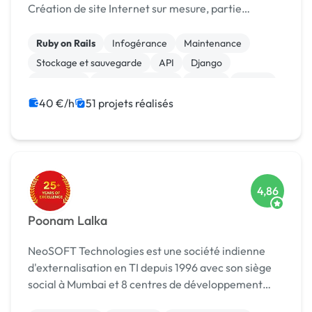
Création de site Internet sur mesure, partie
d'administration permettant la gestion du contenu.
Conception graphique et référencement web.
Ruby on Rails
Infogérance
Maintenance
CYBERFR, c'est la créatio...
Stockage et sauvegarde
API
Django
Front-end
Gestion de projet
Python
Vue.JS
40 €/h
51 projets réalisés
4,86
Poonam Lalka
NeoSOFT Technologies est une société indienne
d'externalisation en TI depuis 1996 avec son siège
social à Mumbai et 8 centres de développement
dans les villes de New Delhi, Bangalore,