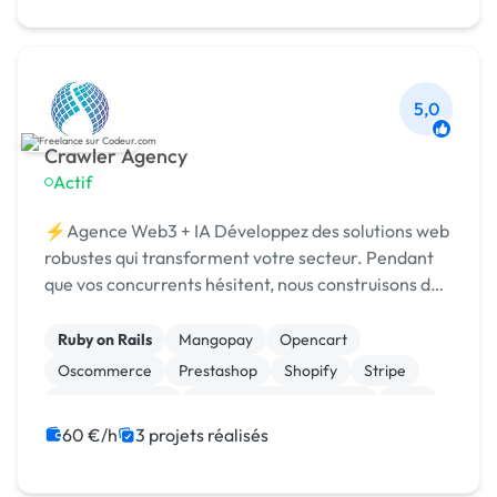
5,0
Crawler Agency
Actif
⚡Agence Web3 + IA Développez des solutions web
robustes qui transforment votre secteur. Pendant
que vos concurrents hésitent, nous construisons des
DApps, smart contracts et solutions IA.
Ruby on Rails
Mangopay
Opencart
Oscommerce
Prestashop
Shopify
Stripe
WooCommerce
Admin système, sécurité
CMS
60 €/h
3 projets réalisés