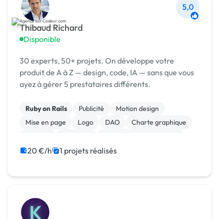
5,0
Thibaud Richard
Disponible
30 experts, 50+ projets. On développe votre
produit de A à Z — design, code, IA — sans que vous
ayez à gérer 5 prestataires différents.
Ruby on Rails
Publicité
Motion design
Mise en page
Logo
DAO
Charte graphique
Boutons
Bannière
Audio, Video, Multimedia
20 €/h
1 projets réalisés