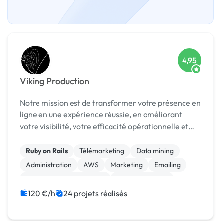
4,95
Viking Production
Notre mission est de transformer votre présence en
ligne en une expérience réussie, en améliorant
votre visibilité, votre efficacité opérationnelle et
votre rentabilité.
Ruby on Rails
Télémarketing
Data mining
Administration
AWS
Marketing
Emailing
Community management
Analyse big data
Mise en page
120 €/h
24 projets réalisés