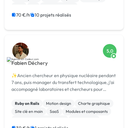
Java
IoT
Gestion de projet
70 €/h
10 projets réalisés
5,0
Fabien Déchery
✨Ancien chercheur en physique nucléaire pendant
7 ans, puis manager du transfert technologique, j’ai
accompagné laboratoires et chercheurs pour
détecter et protéger des nouvelles technologies,
puis st
Ruby on Rails
Motion design
Charte graphique
Site clé en main
SaaS
Modules et composants
Migration ou refonte de site
Landing page
Integration HTML
Installation de Script