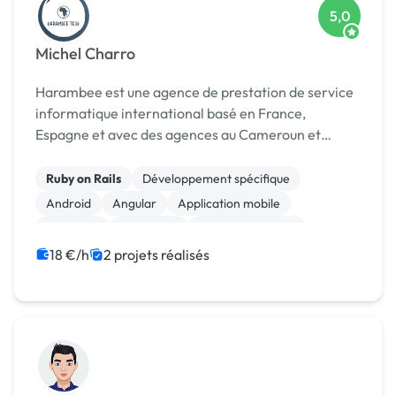
5,0
Michel Charro
Harambee est une agence de prestation de service
informatique international basé en France,
Espagne et avec des agences au Cameroun et
Benin. Nous accompagnons nos clients dans leurs
stratégie digitale en mettant à leur disposions des
Ruby on Rails
Développement spécifique
experts dan...
Android
Angular
Application mobile
Back-end
Front-end
Gestion de projet
JavaScript
Vue.JS
18 €/h
2 projets réalisés