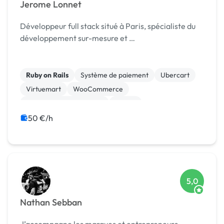
Jerome Lonnet
Développeur full stack situé à Paris, spécialiste du
développement sur-mesure et …
Ruby on Rails
Système de paiement
Ubercart
Virtuemart
WooCommerce
Création de site internet
Drupal
Installation de Script
Integration HTML
Joomla
50 €/h
5,0
Nathan Sebban