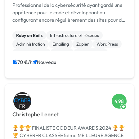
Professionnel de la cybersécurité ayant gardé une
appétence pour le code et développant ou
configurant encore régulièrement des sites pour des
entreprises ou des associations.
Ruby on Rails
Infrastructure et réseaux
Administration
Emailing
Zapier
WordPress
Site clé en main
No code
Landing page
Installation de Script
70 €/h
Nouveau
4,98
Christophe Leonet
🏆🏆🏆 FINALISTE CODEUR AWARDS 2024 🏆🏆
🏆 CYBERFR CLASSÉE 5ème MEILLEURE AGENCE