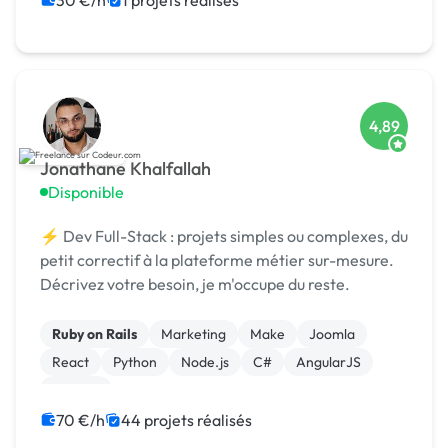
30 €/h
1 projets réalisés
4,89
Jonathane Khalfallah
Disponible
⚡ Dev Full-Stack : projets simples ou complexes, du
petit correctif à la plateforme métier sur-mesure.
Décrivez votre besoin, je m'occupe du reste.
Ruby on Rails
Marketing
Make
Joomla
React
Python
Node.js
C#
AngularJS
Logiciel
70 €/h
44 projets réalisés