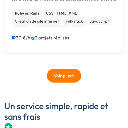
décidé d'unir nos forces dans le but d'être plus
rapide et efficace dans la réalisation de nos missi...
Ruby on Rails
CSS, HTML, XML
Création de site internet
Full-stack
JavaScript
macOS
Site E-commerce
Stripe
WooCommerce
Experience utilisateur
30 €/h
2 projets réalisés
Voir plus
Un service simple, rapide et
sans frais