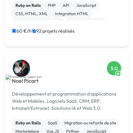
Ruby on Rails
PHP
API
JavaScript
CSS, HTML, XML
Integration HTML
Création de site internet
Application mobile
Paypal
iOS
60 €/h
92 projets réalisés
5,0
Noel Picart
Développement et programmation d'applications
Web et Mobiles. Logiciels SaaS, CRM, ERP,
Intranet/Extranet. Solutions IA et Web 3.0.
Ruby on Rails
SaaS
Migration ou refonte de site
Marketplace
Vue.JS
Python
JavaScript