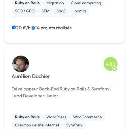
Ahmedabad, Noida, Pune et Mumbai et sa banlieue
Ruby on Rails
Migration
Cloud computing
dans l’état du...
SEO / GEO
SEM
SaaS
Joomla
Experience utilisateur
Drupal
Création de site internet
20 €/h
14 projets réalisés
4,80
Aurélien Dachier
Développeur Back-End Ruby on Rails & Symfony |
Lead Developer Junior …
Ruby on Rails
WordPress
WooCommerce
Création de site internet
Symfony