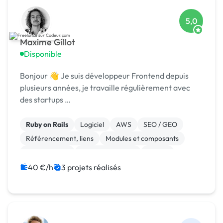
5,0
Maxime Gillot
Disponible
Bonjour 👋 Je suis développeur Frontend depuis
plusieurs années, je travaille régulièrement avec
des startups …
Ruby on Rails
Logiciel
AWS
SEO / GEO
Référencement, liens
Modules et composants
Landing page
CSS, HTML, XML
Vue.JS
React
40 €/h
3 projets réalisés