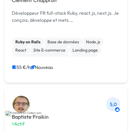
Clément Chappron
Développeur FR full-stack Ruby, react.js, next.js. Je
conçois, développe et mets …
Ruby on Rails
Base de données
Node.js
React
Site E-commerce
Landing page
Migration ou refonte de site
Web design
WordPress
Animation 3D
55 €/h
Nouveau
5,0
Baptiste Fraikin
Actif