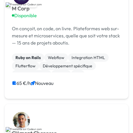
M Corp
Disponible
On conçoit, on code, on livre. Plateformes web sur-
mesure et microservices, quelle que soit votre stack
— 15 ans de projets aboutis.
Ruby on Rails
Webflow
Integration HTML
Flutterflow
Développement spécifique
CSS, HTML, XML
jQuery
iOS
Windev, Webdev
Vue.JS
65 €/h
Nouveau