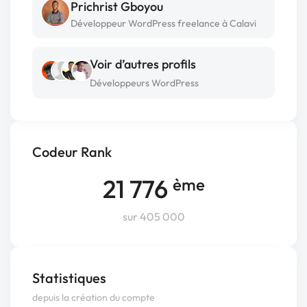
Prichrist Gboyou
Développeur WordPress freelance à Calavi
Voir d’autres profils
Développeurs WordPress
Codeur Rank
21 776
ème
sur 405 000
Statistiques
depuis la création du compte