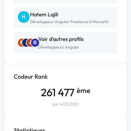
Hatem Lajili
H
Développeur Angular freelance à Monastir
Voir d’autres profils
M
J
A
B
Développeurs Angular
Codeur Rank
261 477
ème
sur 405 000
Statistiques