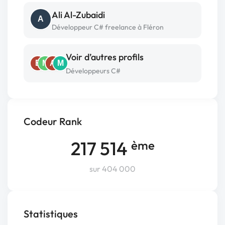
Ali Al-Zubaidi
A
Développeur C# freelance à Fléron
Voir d’autres profils
E
M
A
M
Développeurs C#
Codeur Rank
217 514
ème
sur 404 000
Statistiques