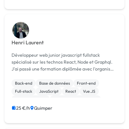
Henri Laurent
Développeur web junior javascript fullstack
spécialisé sur les technos React, Node et Graphql.
J'ai passé une formation diplômée avec l'organisme
Oclock avec qui j'ai obtenu un diplôme de
développeur web et web mobile de niveau bac +2.
Back-end
Base de données
Front-end
En dehor...
Full-stack
JavaScript
React
Vue.JS
CSS, HTML, XML
Création de site internet
Experience utilisateur
25 €/h
Quimper