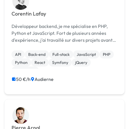
Corentin Lafay
Développeur backend, je me spécialise en PHP,
Python et JavaScript. Fort de plusieurs années
d'expérience, j'ai travaillé sur divers projets avant
de me lancer en freelance (depuis plus de deux ans).
J'accompagne aussi bien des startups que d...
API
Back-end
Full-stack
JavaScript
PHP
Python
React
Symfony
jQuery
Prestashop
50 €/h
Audierne
Pierre Arnal