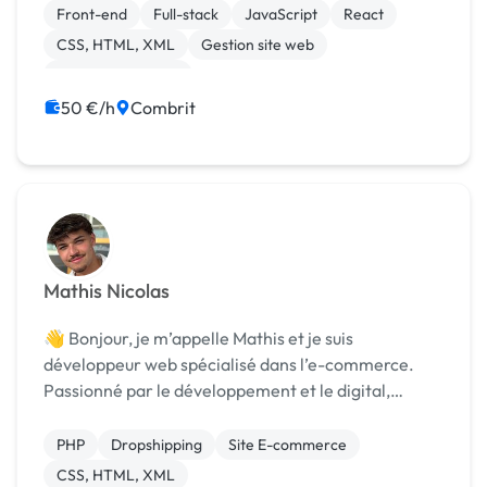
crée des applications web performantes et incl...
Front-end
Full-stack
JavaScript
React
CSS, HTML, XML
Gestion site web
Integration HTML
50 €/h
Combrit
Mathis Nicolas
👋 Bonjour, je m’appelle Mathis et je suis
développeur web spécialisé dans l’e-commerce.
Passionné par le développement et le digital,
j’accompagne mes clients dans la création et
l’optimisation de leurs boutiques en ligne afin de
PHP
Dropshipping
Site E-commerce
booster leurs ve...
CSS, HTML, XML