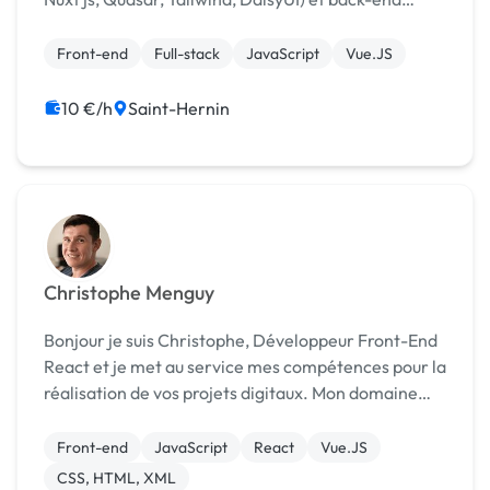
(NestJS, Strapi). J'interviens sur la conception, le
développement et l'optimisation d'application...
Front-end
Full-stack
JavaScript
Vue.JS
10 €/h
Saint-Hernin
Christophe Menguy
Bonjour je suis Christophe, Développeur Front-End
React et je met au service mes compétences pour la
réalisation de vos projets digitaux. Mon domaine
d’expertise : • HTML/CSS • JavaScript • Framework
CSS : Bootstrap et Tailwind • React JS
Front-end
JavaScript
React
Vue.JS
CSS, HTML, XML