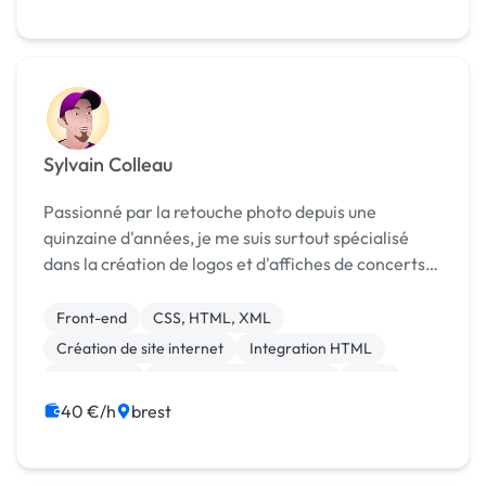
Sylvain Colleau
Passionné par la retouche photo depuis une
quinzaine d'années, je me suis surtout spécialisé
dans la création de logos et d'affiches de concerts.
Étudiant "Développeur Web Junior" chez
openclassrooms en 2019, j'ai acquis des
Front-end
CSS, HTML, XML
compétences en HTML...
Création de site internet
Integration HTML
WordPress
Audio, Video, Multimedia
Logo
Mise en page
Photoshop
40 €/h
brest