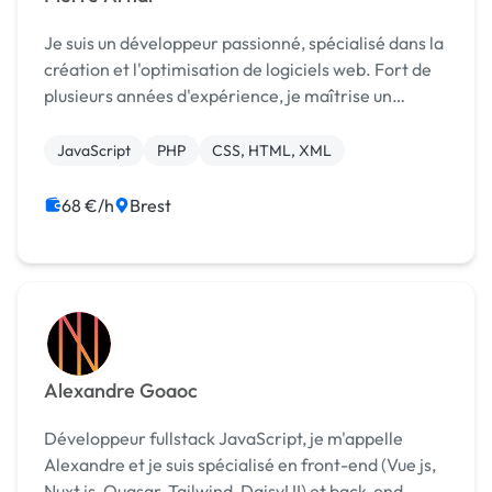
Je suis un développeur passionné, spécialisé dans la
création et l'optimisation de logiciels web. Fort de
plusieurs années d'expérience, je maîtrise un
éventail de technologies clés, dont le PHP,
JavaScript, CSS, XML, et HTML5. Mon expertise
JavaScript
PHP
CSS, HTML, XML
s'éte...
68 €/h
Brest
Alexandre Goaoc
Développeur fullstack JavaScript, je m'appelle
Alexandre et je suis spécialisé en front-end (Vue js,
Nuxt js, Quasar, Tailwind, DaisyUI) et back-end