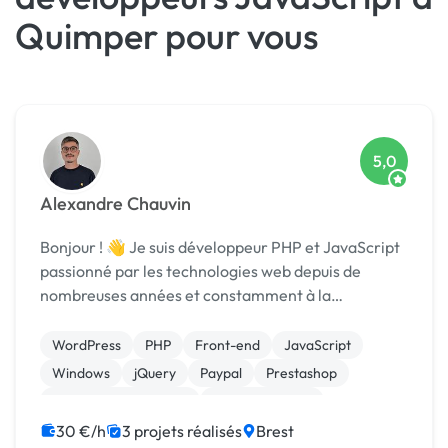
Quimper pour vous
5,0
Alexandre Chauvin
Bonjour ! 👋 Je suis développeur PHP et JavaScript
passionné par les technologies web depuis de
nombreuses années et constamment à la
découverte des nouvelles manières de faire le web
de demain. J'aime à penser que l'informatique est
WordPress
PHP
Front-end
JavaScript
un mili...
Windows
jQuery
Paypal
Prestashop
Système de paiement
WooCommerce
30 €/h
3 projets réalisés
Brest