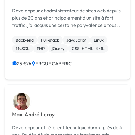
Développeur et administrateur de sites web depuis
plus de 20 ans et principalement d'un site à fort
traffic, j'ai acquis une certaine polyvalence à tous
les niveaux de développement : hébergement,
backend et frontend. Mon domaine de compétence
Back-end
Full-stack
JavaScript
Linux
est...
MySQL
PHP
jQuery
CSS, HTML, XML
25 €/h
ERGUE GABERIC
Max-André Leroy
Développeur et référent technique durant près de 4
ans, j'ai décidé de me mettre en freelance afin