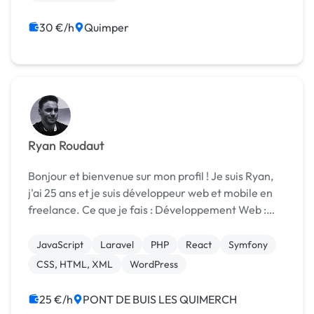
30 €/h
Quimper
Ryan Roudaut
Bonjour et bienvenue sur mon profil ! Je suis Ryan,
j'ai 25 ans et je suis développeur web et mobile en
freelance. Ce que je fais : Développement Web :
HTML, CSS, JavaScript, jQuery, Bootstrap
Développement Backend : PHP, MySQL, MongoDB
JavaScript
Laravel
PHP
React
Symfony
F...
CSS, HTML, XML
WordPress
25 €/h
PONT DE BUIS LES QUIMERCH