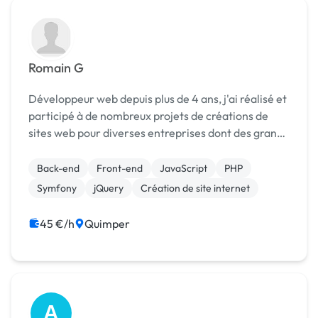
Romain G
Développeur web depuis plus de 4 ans, j'ai réalisé et
participé à de nombreux projets de créations de
sites web pour diverses entreprises dont des grands
groupes. Travaillant sur des sujets tous variés mais
tout aussi complexe, cela m'a permis d'a...
Back-end
Front-end
JavaScript
PHP
Symfony
jQuery
Création de site internet
45 €/h
Quimper
A