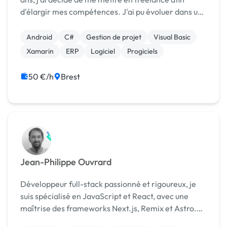
d'élargir mes compétences. J'ai pu évoluer dans un
environnement industriel et côtoyer des logiciels de
gestion (Divalto et Sage Batigest). Au c...
Android
C#
Gestion de projet
Visual Basic
Xamarin
ERP
Logiciel
Progiciels
50 €/h
Brest
Jean-Philippe Ouvrard
Développeur full-stack passionné et rigoureux, je
suis spécialisé en JavaScript et React, avec une
maîtrise des frameworks Next.js, Remix et Astro.
Sensible à l'éco-conception et à l'accessibilité, je