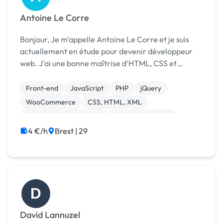
Antoine Le Corre
Bonjour, Je m'appelle Antoine Le Corre et je suis
actuellement en étude pour devenir développeur
web. J'ai une bonne maîtrise d'HTML, CSS et
javascript ainsi que de Wordpress. Je vous propose
donc mes services pour faire votre site web. J'ai u...
Front-end
JavaScript
PHP
jQuery
WooCommerce
CSS, HTML, XML
Création de site internet
Integration HTML
WordPress
4 €/h
Brest | 29
D
David Lannuzel