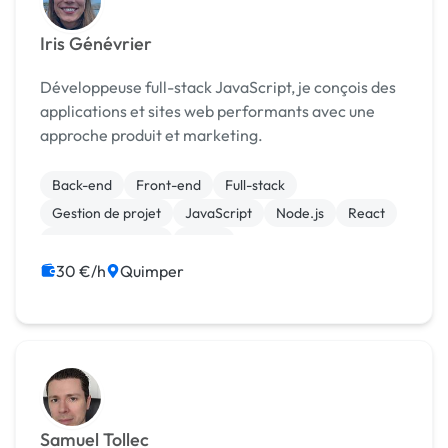
Iris Génévrier
Développeuse full-stack JavaScript, je conçois des
applications et sites web performants avec une
approche produit et marketing.
Back-end
Front-end
Full-stack
Gestion de projet
JavaScript
Node.js
React
Site E-commerce
Stripe
Création de site internet
30 €/h
Quimper
Samuel Tollec