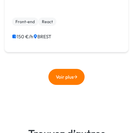
Front-end
React
150 €/h
BREST
Voir plus