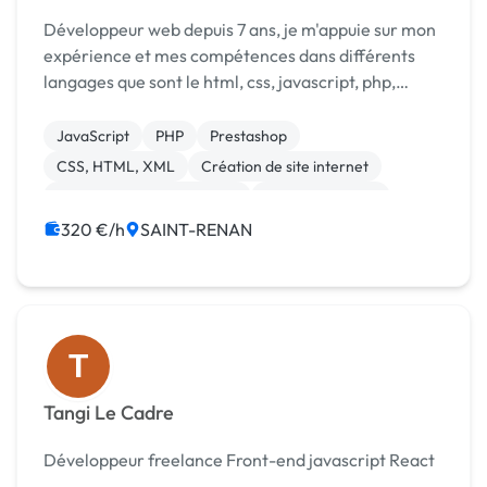
Développeur web depuis 7 ans, je m'appuie sur mon
expérience et mes compétences dans différents
langages que sont le html, css, javascript, php,
mysql. De la création d'un site vitrine jusqu'à l'outil
de gestion qui vous permettra d'optimiser ...
JavaScript
PHP
Prestashop
CSS, HTML, XML
Création de site internet
Développement spécifique
Gestion site web
Installation de Script
Integration HTML
320 €/h
SAINT-RENAN
WordPress
T
Tangi Le Cadre
Développeur freelance Front-end javascript React