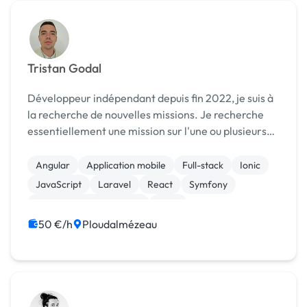
Tristan Godal
Développeur indépendant depuis fin 2022, je suis à
la recherche de nouvelles missions. Je recherche
essentiellement une mission sur l'une ou plusieurs
des technologies suivantes : - Symfony / Laravel /
Next.js - Ionic / Capacitor - Ang...
Angular
Application mobile
Full-stack
Ionic
JavaScript
Laravel
React
Symfony
Création de site internet
AWS
50 €/h
Ploudalmézeau