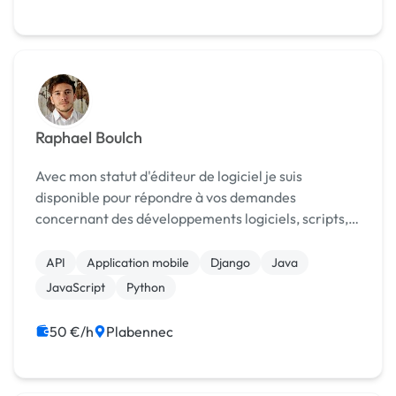
Raphael Boulch
Avec mon statut d'éditeur de logiciel je suis
disponible pour répondre à vos demandes
concernant des développements logiciels, scripts,
applicatifs que ce soit en Java, Python, JavaScript
sur différents frameworks, j'ai aussi de l'expérience
API
Application mobile
Django
Java
en dé...
JavaScript
Python
50 €/h
Plabennec