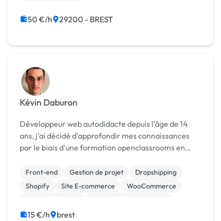
50 €/h
29200 - BREST
Kévin Daburon
Développeur web autodidacte depuis l'âge de 14
ans, j'ai décidé d'approfondir mes connaissances
par le biais d'une formation openclassrooms en
2018 pour apprendre réellement le métier
d'intégrateur web. Je suis quelqu'un de très
Front-end
Gestion de projet
Dropshipping
polyvalent, or...
Shopify
Site E-commerce
WooCommerce
CSS, HTML, XML
Création de site internet
Gestion site web
Integration HTML
15 €/h
brest