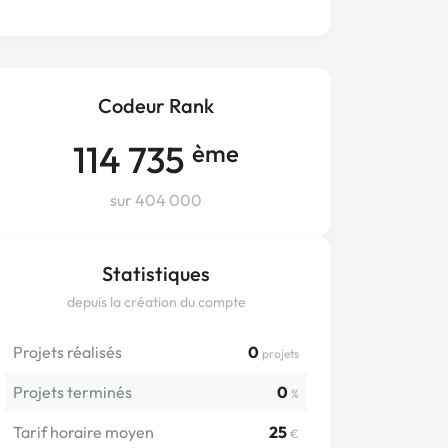
Codeur Rank
114 735
ème
sur 404 000
Statistiques
depuis la création du compte
Projets réalisés
0
projets
Projets terminés
0
%
Tarif horaire moyen
25
€