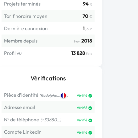
Projets terminés
94
%
Tarif horaire moyen
70
€
Dernière connexion
1
jour
Membre depuis
2018
Fév.
Profil vu
13 828
fois
Vérifications
Pièce d’identité
(
)
Rodolphe…
Vérifié
Adresse email
Vérifié
N° de téléphone
(+33650…)
Vérifié
Compte LinkedIn
Vérifié