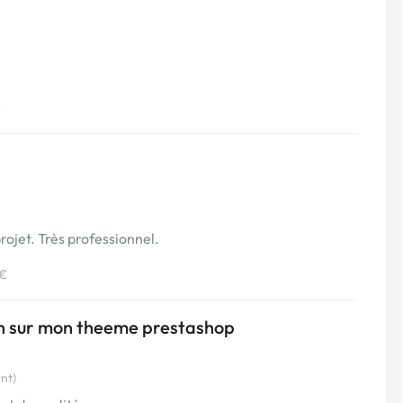
€
rojet. Très professionnel.
 €
gn sur mon theeme prestashop
nt)