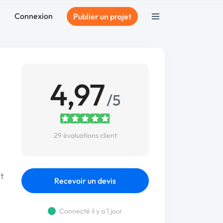
Connexion
Publier un projet
4,97
/5
29 évaluations client
t
Recevoir un devis
Connecté il y a 1 jour