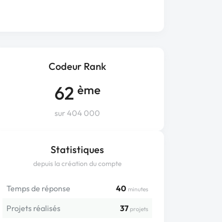
Codeur Rank
62
ème
sur 404 000
Statistiques
depuis la création du compte
Temps de réponse
40
minutes
Projets réalisés
37
projets