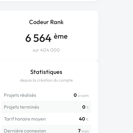
Codeur Rank
6 564
ème
sur 404 000
Statistiques
depuis la création du compte
Projets réalisés
0
projets
Projets terminés
0
%
Tarif horaire moyen
40
€
Dernière connexion
7
mois