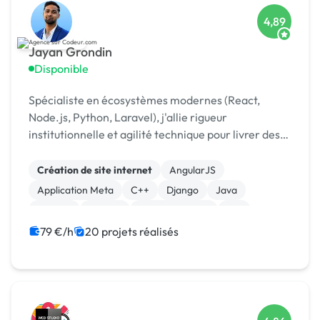
4,89
Jayan Grondin
Disponible
Spécialiste en écosystèmes modernes (React,
Node.js, Python, Laravel), j'allie rigueur
institutionnelle et agilité technique pour livrer des
produits digitaux sécurisés et innovants.
Création de site internet
AngularJS
Application Meta
C++
Django
Java
Laravel
MySQL
XR, VR, AR, MR
iOS
79 €/h
20 projets réalisés