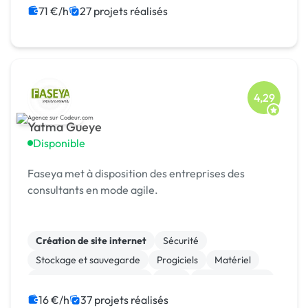
71 €/h
27 projets réalisés
4,29
Yatma Gueye
Disponible
Faseya met à disposition des entreprises des
consultants en mode agile.
Création de site internet
Sécurité
Stockage et sauvegarde
Progiciels
Matériel
Infrastructure et réseaux
CRM
Site clé en main
SaaS
CMS
16 €/h
37 projets réalisés