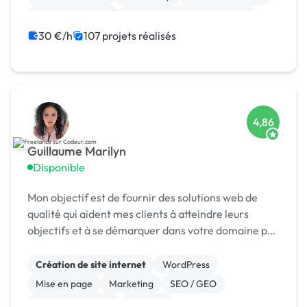
CSS, HTML, XML
Migration ou refonte de site
WooCommerce
Shopify
PHP
30 €/h
107 projets réalisés
4,86
Guillaume Marilyn
Disponible
Mon objectif est de fournir des solutions web de
qualité qui aident mes clients à atteindre leurs
objectifs et à se démarquer dans votre domaine par
la création des interfaces attrayantes et
fonctionnelles qui captivent les utilisateurs. Je
Création de site internet
WordPress
vou...
Mise en page
Marketing
SEO / GEO
Charte graphique
Emailing