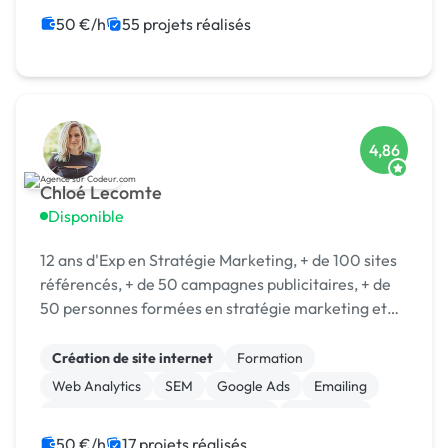
Community management
Formation
50 €/h
55 projets réalisés
Audio, Video, Multimedia
4,86
Chloé Lecomte
Disponible
12 ans d'Exp en Stratégie Marketing, + de 100 sites
référencés, + de 50 campagnes publicitaires, + de
50 personnes formées en stratégie marketing et
opérationnel.
Création de site internet
Formation
Web Analytics
SEM
Google Ads
Emailing
Campagne display avec bannières
Midjourney
Machine Learning
Web design
50 €/h
17 projets réalisés