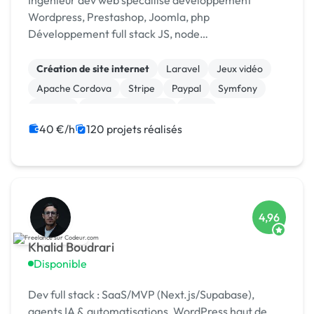
Ingénieur dev web spécailisé développement
Wordpress, Prestashop, Joomla, php
Développement full stack JS, node
Scrapping/extraction données web Développement
chat temp réel : [URL MASQUÉE], webrtc
Création de site internet
Laravel
Jeux vidéo
Apache Cordova
Stripe
Paypal
Symfony
Node.js
Application mobile
Linux
40 €/h
120 projets réalisés
4,96
Khalid Boudrari
Disponible
Dev full stack : SaaS/MVP (Next.js/Supabase),
agents IA & automatisations, WordPress haut de