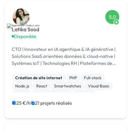
5,0
Latika Sood
Disponible
CTO | Innovateur en IA agentique & IA générative |
Solutions SaaS orientées données & cloud-native |
Systèmes IoT | Technologies RH | Plateformes de
reporting ESG | +12 ans d’expérience en leadership
Création de site internet
PHP
Full-stack
Node.js
React
Smartwatches
Visual Basic
Vue.JS
Drupal Commerce
Magento
25 €/h
21 projets réalisés