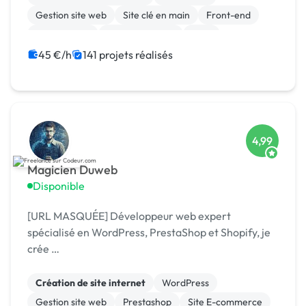
Gestion site web
Site clé en main
Front-end
Marketplace
WooCommerce
CMS
Landing page
Migration ou refonte de site
45 €/h
141 projets réalisés
4,99
Magicien Duweb
Disponible
[URL MASQUÉE] Développeur web expert
spécialisé en WordPress, PrestaShop et Shopify, je
crée …
Création de site internet
WordPress
Gestion site web
Prestashop
Site E-commerce