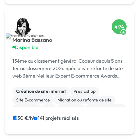
4,94
Marina Bassano
Disponible
13ème au classement général Codeur depuis 5 ans
1er au classement 2026 Spécialiste refonte de site
web 3ème Meilleur Expert E-commerce Awards
2024 Dans le Top 10 du Meilleur Prestataire Awards
2024
Création de site internet
Prestashop
Site E-commerce
Migration ou refonte de site
WordPress
PHP
SEO / GEO
CSS, HTML, XML
Rédaction
Charte graphique
30 €/h
141 projets réalisés