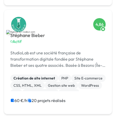
4,86
Stéphane Bieber
Actif
StudioLab est une société française de
transformation digitale fondée par Stéphane
Bieber et ses quatre associés. Basée à Bezons (Île-
de-France), l’agence accompagne depuis plus de 20
ans les entrepr
Création de site internet
PHP
Site E-commerce
CSS, HTML, XML
Gestion site web
WordPress
API
Application mobile
Magento
WooCommerce
60 €/h
20 projets réalisés