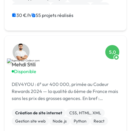
Site E-commerce
Charte graphique
Paypal
Gestion site web
JavaScript
30 €/h
55 projets réalisés
5,0
Mehdi Stili
Disponible
DEV4YOU : 6ᵉ sur 400 000, primée au Codeur
Rewards 2024 — la qualité du 6ème de France mais
sans les prix des grosses agences. En bref :
Probablement le meilleur rapport qualité/prix de la
plateforme.
Création de site internet
CSS, HTML, XML
Gestion site web
Node.js
Python
React