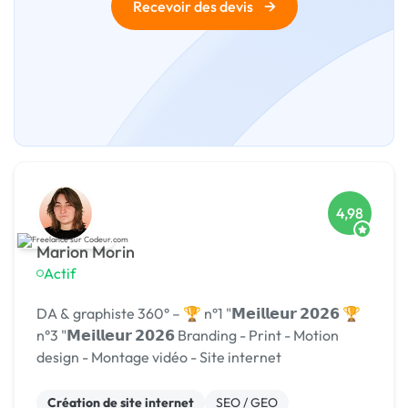
→
Recevoir des devis
4,98
Marion Morin
Actif
DA & graphiste 360° – 🏆 n°1 "𝗠𝗲𝗶𝗹𝗹𝗲𝘂𝗿 𝟮𝟬𝟮𝟲 🏆
n°3 "𝗠𝗲𝗶𝗹𝗹𝗲𝘂𝗿 𝟮𝟬𝟮𝟲 Branding - Print - Motion
design - Montage vidéo - Site internet
Création de site internet
SEO / GEO