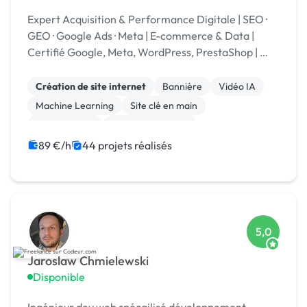
Expert Acquisition & Performance Digitale | SEO ·
GEO · Google Ads · Meta | E-commerce & Data |
Certifié Google, Meta, WordPress, PrestaShop | 🏆
Codeur Awards 2025
Création de site internet
Bannière
Vidéo IA
Machine Learning
Site clé en main
Landing page
Integration HTML
Experience utilisateur
CSS, HTML, XML
Stripe
89 €/h
44 projets réalisés
5,0
Jaroslaw Chmielewski
Disponible