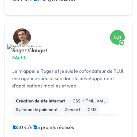
5,0
Roger Clanget
Actif
Je m'appelle Roger et je suis le cofondateur de RUJI,
une agence spécialisée dans le développement
d'applications mobiles et web.
Création de site internet
CSS, HTML, XML
Système de paiement
Zencart
CMS
Développement spécifique
Experience utilisateur
Gestion site web
Landing page
50 €/h
5 projets réalisés
Migration ou refonte de site