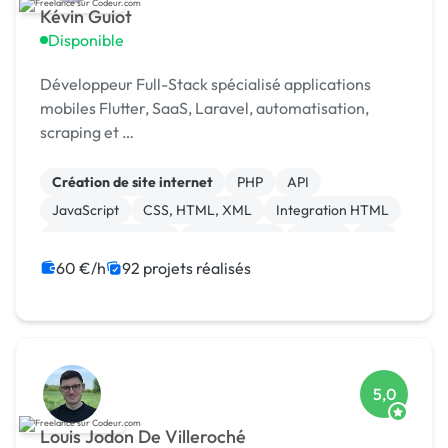
Kévin Guiot
Disponible
Développeur Full-Stack spécialisé applications
mobiles Flutter, SaaS, Laravel, automatisation,
scraping et …
Création de site internet
PHP
API
JavaScript
CSS, HTML, XML
Integration HTML
Application mobile
Ruby on Rails
Paypal
iOS
60 €/h
92 projets réalisés
5,0
Louis Jodon De Villeroché