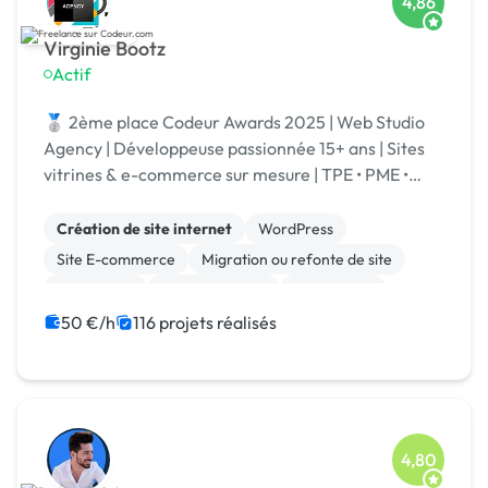
4,86
Virginie Bootz
Actif
🥈 2ème place Codeur Awards 2025 | Web Studio
Agency | Développeuse passionnée 15+ ans | Sites
vitrines & e-commerce sur mesure | TPE • PME •
Grands comptes | Votre projet | Spécialisé IA
Création de site internet
WordPress
Site E-commerce
Migration ou refonte de site
Prestashop
Site clé en main
Web design
WooCommerce
Développement spécifique
50 €/h
116 projets réalisés
Integration HTML
4,80