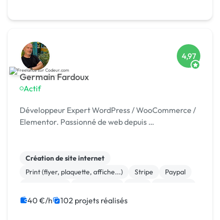
4,97
Germain Fardoux
Actif
Développeur Expert WordPress / WooCommerce /
Elementor. Passionné de web depuis …
Création de site internet
Print (flyer, plaquette, affiche...)
Stripe
Paypal
Marketplace
Dropshipping
Logo
Photoshop
Site clé en main
Système de paiement
40 €/h
102 projets réalisés