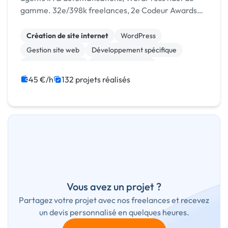
gamme. 32e/398k freelances, 2e Codeur Awards
2024, 4,96/5 sur 125 avis.
Création de site internet
WordPress
Gestion site web
Développement spécifique
CSS, HTML, XML
Site E-commerce
Admin système, sécurité
JavaScript
SaaS
45 €/h
132 projets réalisés
API
Vous avez un projet ?
Partagez votre projet avec nos freelances et recevez
un devis personnalisé en quelques heures.