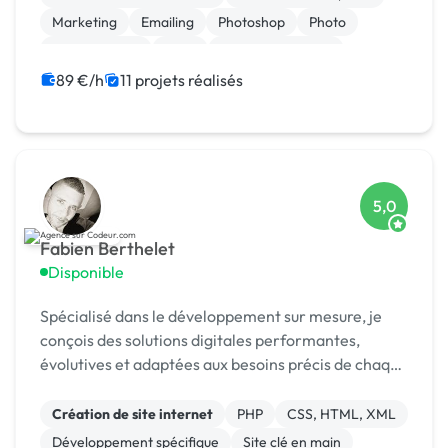
Marketing
Emailing
Photoshop
Photo
Motion design
Logo
Charte graphique
Boutons
89 €/h
11 projets réalisés
5,0
Fabien Berthelet
Disponible
Spécialisé dans le développement sur mesure, je
conçois des solutions digitales performantes,
évolutives et adaptées aux besoins précis de chaque
client.
Création de site internet
PHP
CSS, HTML, XML
Développement spécifique
Site clé en main