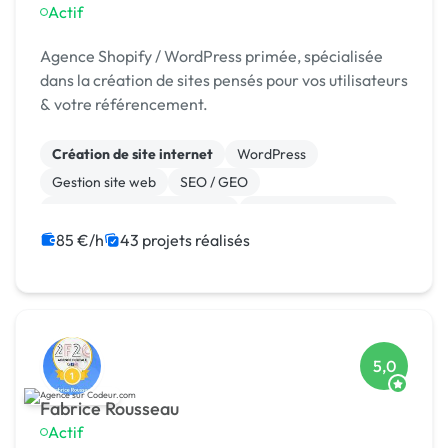
Actif
Agence Shopify / WordPress primée, spécialisée
dans la création de sites pensés pour vos utilisateurs
& votre référencement.
Création de site internet
WordPress
Gestion site web
SEO / GEO
Migration ou refonte de site
Experience utilisateur
Référencement, liens
Site E-commerce
85 €/h
43 projets réalisés
Landing page
Stripe
5,0
Fabrice Rousseau
Actif