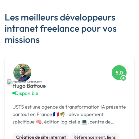
Les meilleurs développeurs
intranet freelance pour vos
missions
5,0
Hugo Battoue
Disponible
USTS est une agence de transformation IA présente
partout en France 🇫🇷🌴 : développement
spécifique 🧠, édition logicielle 💻, centre de
formation 🎓. Agréée CII, CIR, Qualiopi, 1er [URL
MASQUÉE] 🏆 !
Création de site internet
Référencement, liens