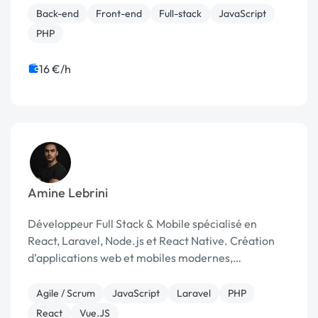
professionnels. ✅ Mes services : Création de site
Back-end
Front-end
Full-stack
JavaScript
vitrine moderne & resp...
PHP
16 €/h
Amine Lebrini
Développeur Full Stack & Mobile spécialisé en
React, Laravel, Node.js et React Native. Création
d’applications web et mobiles modernes,
performantes et orientées UX.
Agile / Scrum
JavaScript
Laravel
PHP
React
Vue.JS