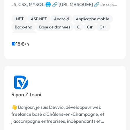
JS, CSS, MYSQL 🌐 🔗 [URL MASQUÉE] 🔗 Je suis
un développeur Full-Stack et Web fort de trois
années d'expérience, ayant évolué en tant que
.NET
ASP.NET
Android
Application mobile
leader au ...
Back-end
Base de données
C
C#
C++
Front-end
18 €/h
Riyan Zitouni
👋 Bonjour, je suis Devvio, développeur web
freelance basé à Châlons-en-Champagne, et
j’accompagne entreprises, indépendants et
associations dans la création de sites web