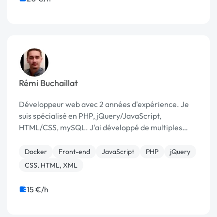
Rémi Buchaillat
Développeur web avec 2 années d'expérience. Je
suis spécialisé en PHP, jQuery/JavaScript,
HTML/CSS, mySQL. J'ai développé de multiples
sites vitrines, des modules pour un intranet
collaboratif. Je suis dynamique, rigoureux et
Docker
Front-end
JavaScript
PHP
jQuery
perfectionniste...
CSS, HTML, XML
15 €/h