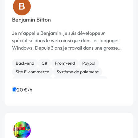
B
Benjamin Bitton
Je m'appelle Benjamin, je suis développeur
spécialisé dans le web ainsi que dans les langages
Windows. Depuis 3 ans je travail dans une grosse
entreprise sur paris en tant qu'analyste
développeur. J'ai aussi un statut autoentrepreneur
Back-end
C#
Front-end
Paypal
afin de r...
Site E-commerce
Système de paiement
CSS, HTML, XML
Création de site internet
Développement spécifique
Experience utilisateur
20 €/h