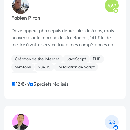
4,67
Fabien Piron
Développeur php depuis depuis plus de 6 ans, mais
nouveau sur le marché des freelance, j'ai hâte de
mettre à votre service toute mes compétences en
création de site internet (wordpress), intranet
(symfony) ou en développement d'application
Création de site internet
JavaScript
PHP
mobile...
Symfony
Vue.JS
Installation de Script
WordPress
12 €/h
3 projets réalisés
5,0