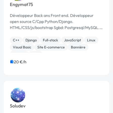
Engymat75
Développeur Back ans Front end. Développeur
open source C/Cpp Python/Django.
HTML/CSS/js/bootstrap Sgbd: Postgresql/MySQL.
Spécialités Système D'information intranet.
Compétence réseau LAN/WAN cisco. Icnd1 et icnd2
C++
Django
Full-stack
JavaScript
Linux
Visual Basic
Site E-commerce
Bannière
Boutons
CAO
20 €/h
Soludev