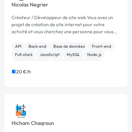
Nicolas Negrier
Créateur / Développeur de site web Vous avez un
projet de création de site internet pour votre
activité et vous cherchez une personne pour vous
guider, vous conseiller et réaliser ce besoin ? Vous
êtes au bon endroit 😊 Moi, c’est Nicolas,...
API
Back-end
Base de données
Front-end
Full-stack
JavaScript
MySQL
Node.js
CSS, HTML, XML
Création de site internet
20 €/h
Hicham Chaqroun