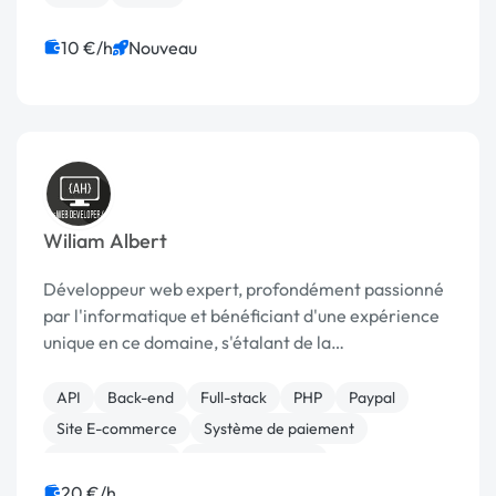
10 €/h
Nouveau
Wiliam Albert
Développeur web expert, profondément passionné
par l'informatique et bénéficiant d'une expérience
unique en ce domaine, s'étalant de la
programmation en assembleur sur les premiers
ordinateurs personnels, jusqu'au développement en
API
Back-end
Full-stack
PHP
Paypal
PHP, Javascript ...
Site E-commerce
Système de paiement
WooCommerce
CSS, HTML, XML
Création de site internet
20 €/h