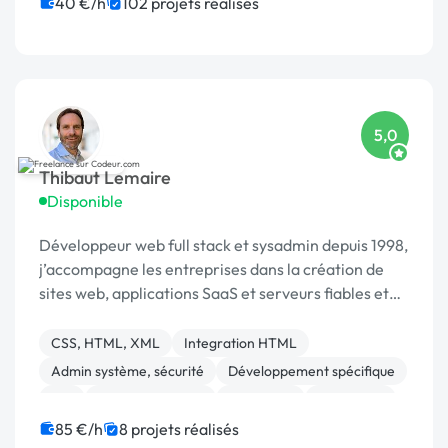
CSS, HTML, XML
Maintenance
40 €/h
102 projets réalisés
Migration ou refonte de site
Charte graphique
5,0
Thibaut Lemaire
Disponible
Développeur web full stack et sysadmin depuis 1998,
j’accompagne les entreprises dans la création de
sites web, applications SaaS et serveurs fiables et
performants.
CSS, HTML, XML
Integration HTML
Admin système, sécurité
Développement spécifique
API
Base de données
Front-end
JavaScript
MySQL
PHP
85 €/h
8 projets réalisés