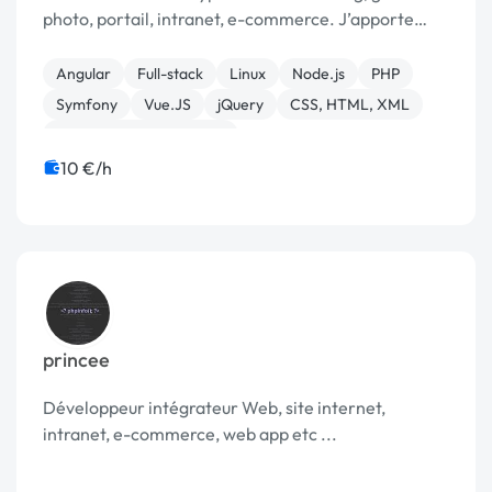
photo, portail, intranet, e-commerce. J’apporte
également des conseils et des solutions pour le
choix du nom de domaine, l’hébergement du site ...
Angular
Full-stack
Linux
Node.js
PHP
Symfony
Vue.JS
jQuery
CSS, HTML, XML
Création de site internet
10 €/h
princee
Développeur intégrateur Web, site internet,
intranet, e-commerce, web app etc ...