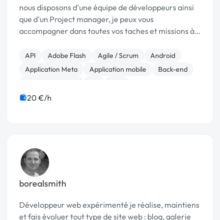
nous disposons d'une équipe de développeurs ainsi
que d'un Project manager, je peux vous
accompagner dans toutes vos taches et missions à
des prix défiant toute concurrence. Quelques
exemples de développements sur mesure : Web &
API
Adobe Flash
Agile / Scrum
Android
mobile Intran...
Application Meta
Application mobile
Back-end
Base de données
C#
C++
20 €/h
borealsmith
Développeur web expérimenté je réalise, maintiens
et fais évoluer tout type de site web : blog, galerie