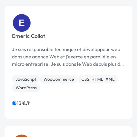
E
Emeric Collot
Je suis responsable technique et développeur web
dans une agence Web et j'exerce en parallèle en
micro entreprise. Je suis dans le Web depuis plus de
10 ans et j'ai déjà travaillé sur plus d'une centaine de
sites. Sites vitrines, e-commerce, intra...
JavaScript
WooCommerce
CSS, HTML, XML
WordPress
13 €/h