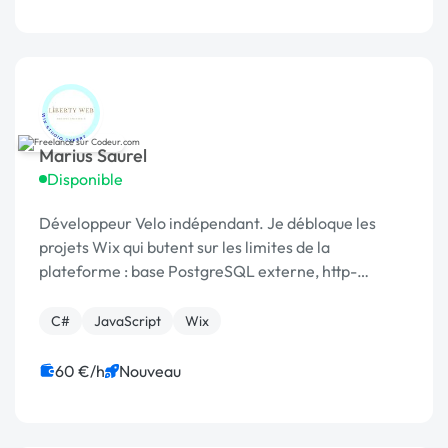
Marius Saurel
Disponible
Développeur Velo indépendant. Je débloque les
projets Wix qui butent sur les limites de la
plateforme : base PostgreSQL externe, http-
functions, API, passerelles de paiement hors
catalogue.
C#
JavaScript
Wix
60 €/h
Nouveau