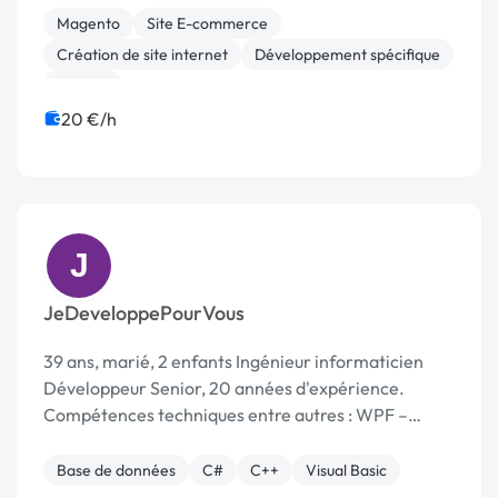
Magento
Site E-commerce
Création de site internet
Développement spécifique
Joomla
20 €/h
J
JeDeveloppePourVous
39 ans, marié, 2 enfants Ingénieur informaticien
Développeur Senior, 20 années d'expérience.
Compétences techniques entre autres : WPF –
XAML – MVVM – MVC C# - [URL MASQUÉE] – VB6 –
VBA SQL SERVER Bureautique MS Office
Base de données
C#
C++
Visual Basic
Realisations r...