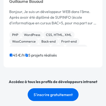
Guillaume Bouaud
Bonjour, Je suis un développeur WEB dans l'âme.
Après avoir été diplômé de SUPINFO (école
d'informatique en cursus BAC+5, pour ma part sur la
région Nantaise), et différentes activités (stages,
emplois et prestations en freelance) dans le do...
PHP
WordPress
CSS, HTML, XML
WooCommerce
Back-end
Front-end
Full-stack
JavaScript
React
Prestashop
45 €/h
5 projets réalisés
Accédez à tous les profils de développeurs intranet
S'inscrire gratuitement