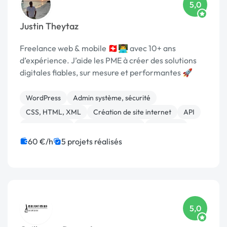
5,0
Justin Theytaz
Freelance web & mobile 🇨🇭👨‍💻 avec 10+ ans
d’expérience. J’aide les PME à créer des solutions
digitales fiables, sur mesure et performantes 🚀
WordPress
Admin système, sécurité
CSS, HTML, XML
Création de site internet
API
Agile / Scrum
Application mobile
Back-end
C#
Front-end
60 €/h
5 projets réalisés
5,0