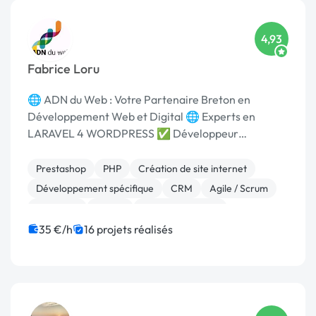
4,93
Fabrice Loru
🌐 ADN du Web : Votre Partenaire Breton en
Développement Web et Digital 🌐 Experts en
LARAVEL 4 WORDPRESS ✅ Développeur
backend/frontend Wordpress ✅ Développeur
backend/frontend Prestashop ✅ Développeur
Prestashop
PHP
Création de site internet
backend/frontend Laravel ✅ Dével...
Développement spécifique
CRM
Agile / Scrum
Back-end
Paypal
Site E-commerce
Système de paiement
35 €/h
16 projets réalisés