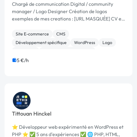
Chargé de communication Digital / community
manager / Logo Designer Création de logos
exemples de mes creations : [URL MASQUÉE] CV et
Profil LinkedIn : [URL MASQUÉE] Mon compte
facebook : [URL MASQUÉE] Mon watsapp : Poste
Site E-commerce
CMS
actu...
Développement spécifique
WordPress
Logo
Marketing
Prospection commerciale
5 €/h
Tittouan Hinckel
⭐ Développeur web expérimenté en WordPress et
PHP ⭐ ✅ 5 ans d'expériences ✅ 🌐 PHP, HTML,