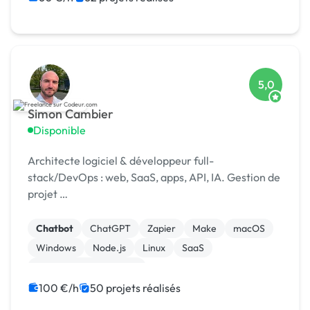
5,0
Simon Cambier
Disponible
Architecte logiciel & développeur full-
stack/DevOps : web, SaaS, apps, API, IA. Gestion de
projet …
Chatbot
ChatGPT
Zapier
Make
macOS
Windows
Node.js
Linux
SaaS
Modules et composants
100 €/h
50 projets réalisés