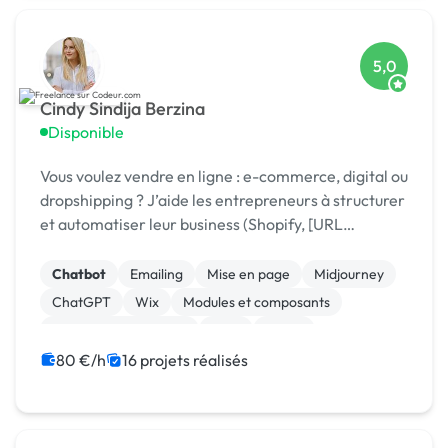
5,0
Cindy Sindija Berzina
Disponible
Vous voulez vendre en ligne : e-commerce, digital ou
dropshipping ? J’aide les entrepreneurs à structurer
et automatiser leur business (Shopify, [URL
MASQUÉE], Zapier) pour passer au niveau supérieur
Chatbot
Emailing
Mise en page
Midjourney
ChatGPT
Wix
Modules et composants
Experience utilisateur
CMS
Stripe
80 €/h
16 projets réalisés