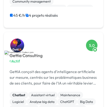
Community management
Campagne display avec bannières
Motion design
Vidéo IA
ChatGPT
Big Data
45 €/h
4 projets réalisés
5,0
Gettia Consulting
Actif
GettIA conçoit des agents d’intelligence artificielle
sur mesure, centrés sur les problématiques business
de ses clients, pour faire de l’IA un véritable levier
de performance durable.
Chatbot
Assistant virtuel
Maintenance
Logiciel
Analyse big data
ChatGPT
Big Data