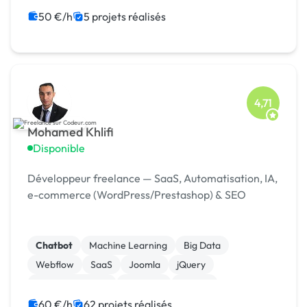
Landing page
Migration ou refonte de site
50 €/h
5 projets réalisés
4,71
Mohamed Khlifi
Disponible
Développeur freelance — SaaS, Automatisation, IA,
e-commerce (WordPress/Prestashop) & SEO
Chatbot
Machine Learning
Big Data
Webflow
SaaS
Joomla
jQuery
Windev, Webdev
Symfony
Python
60 €/h
62 projets réalisés