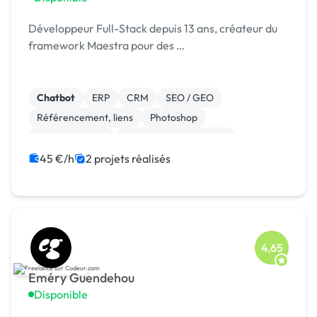
Développeur Full-Stack depuis 13 ans, créateur du
framework Maestra pour des …
Chatbot
ERP
CRM
SEO / GEO
Référencement, liens
Photoshop
Site clé en main
Modules et composants
Migration ou refonte de site
Landing page
45 €/h
2 projets réalisés
4,65
Eméry Guendehou
Disponible