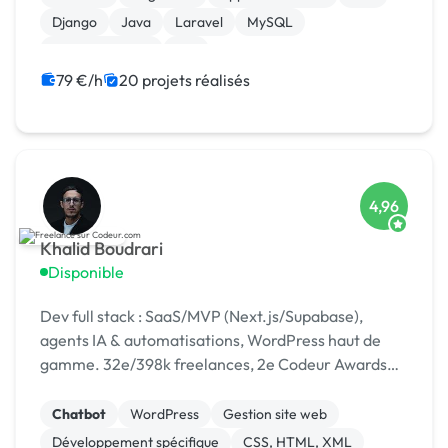
Django
Java
Laravel
MySQL
XR, VR, AR, MR
iOS
79 €/h
20 projets réalisés
4,96
Khalid Boudrari
Disponible
Dev full stack : SaaS/MVP (Next.js/Supabase),
agents IA & automatisations, WordPress haut de
gamme. 32e/398k freelances, 2e Codeur Awards
2024, 4,96/5 sur 125 avis.
Chatbot
WordPress
Gestion site web
Développement spécifique
CSS, HTML, XML