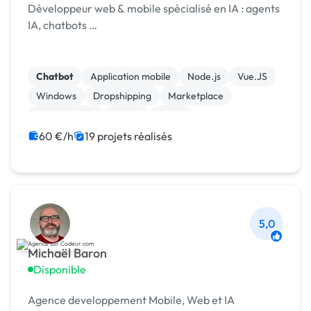
Développeur web & mobile spécialisé en IA : agents
IA, chatbots …
Chatbot
Application mobile
Node.js
Vue.JS
Windows
Dropshipping
Marketplace
Oscommerce
Paypal
Stripe
60 €/h
19 projets réalisés
5,0
Michaël Baron
Disponible
Agence developpement Mobile, Web et IA