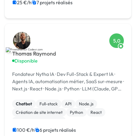
Site clé en main
Web design
25 €/h
7 projets réalisés
5,0
Thomas Raymond
Disponible
Fondateur Nytha IA · Dev Full-Stack & Expert IA ·
Agents IA, automatisation métier, SaaS sur-mesure ·
Next.js · React · Node.js · Python · LLM (Claude, GPT) ·
5,0/5 vérifié
Chatbot
Full-stack
API
Node.js
Création de site internet
Python
React
Admin système, sécurité
Migration ou refonte de site
SaaS
100 €/h
6 projets réalisés