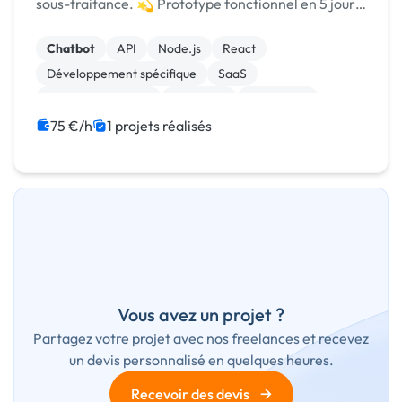
sous-traitance. 💫 Prototype fonctionnel en 5 jours
pour voir avant de décider. 🚀
Chatbot
API
Node.js
React
Développement spécifique
SaaS
Application mobile
Full-stack
JavaScript
Migration ou refonte de site
75 €/h
1 projets réalisés
Vous avez un projet ?
Partagez votre projet avec nos freelances et recevez
un devis personnalisé en quelques heures.
→
Recevoir des devis