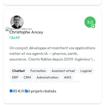
5,0
Christophe Ancey
Actif
On conçoit, développe et maintient vos applications
métier et vos agents IA — pharma, santé,
assurance. Clients fidèles depuis 2009. Ingénieur IA
· Lyon
Chatbot
Formation
Assistant virtuel
Logiciel
ERP
CRM
Administration
AWS
Gestion site web
Admin système, sécurité
85 €/h
6 projets réalisés