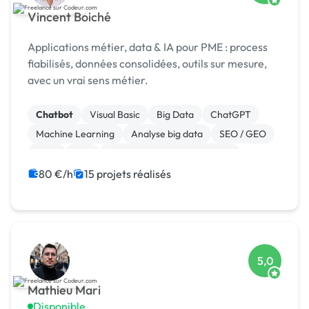
Vincent Boiché
Applications métier, data & IA pour PME : process
fiabilisés, données consolidées, outils sur mesure,
avec un vrai sens métier.
Chatbot
Visual Basic
Big Data
ChatGPT
Machine Learning
Analyse big data
SEO / GEO
CRM
ERP
Gestion de documents (GED)
80 €/h
15 projets réalisés
5,0
Mathieu Mari
Disponible