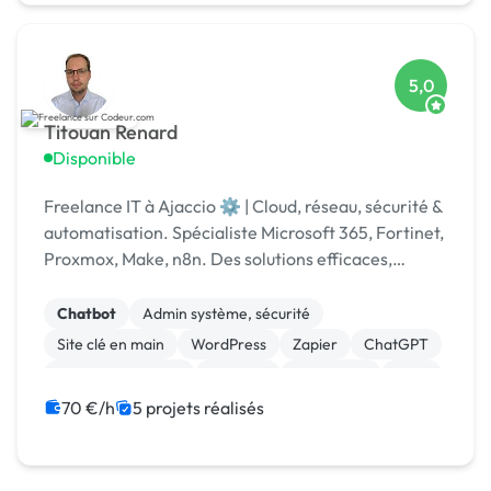
5,0
Titouan Renard
Disponible
Freelance IT à Ajaccio ⚙️ | Cloud, réseau, sécurité &
automatisation. Spécialiste Microsoft 365, Fortinet,
Proxmox, Make, n8n. Des solutions efficaces,
humaines et durables.
Chatbot
Admin système, sécurité
Site clé en main
WordPress
Zapier
ChatGPT
Machine Learning
Vidéo IA
SEO / GEO
CRM
70 €/h
5 projets réalisés