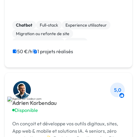
Chatbot
Full-stack
Experience utilisateur
Migration ou refonte de site
Modules et composants
No code
Site clé en main
Big Data
ChatGPT
AWS
50 €/h
1 projets réalisés
5,0
Adrien Korbendau
Disponible
On conçoit et développe vos outils digitaux, sites,
App web & mobile et solutions IA. 4 seniors, zéro