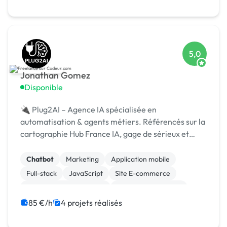
5,0
Jonathan Gomez
Disponible
🔌 Plug2AI – Agence IA spécialisée en
automatisation & agents métiers. Référencés sur la
cartographie Hub France IA, gage de sérieux et
crédibilité. Nous livrons des solutions IA concrètes,
rapides.
Chatbot
Marketing
Application mobile
Full-stack
JavaScript
Site E-commerce
Création de site internet
Installation de Script
SaaS
Site clé en main
85 €/h
4 projets réalisés