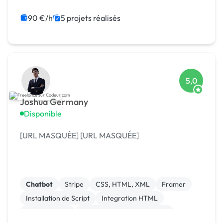
Site clé en main
Migration ou refonte de site
Création de site internet
90 €/h
5 projets réalisés
5,0
Joshua Germany
Disponible
[URL MASQUÉE] [URL MASQUÉE]
Chatbot
Stripe
CSS, HTML, XML
Framer
Installation de Script
Integration HTML
Landing page
Migration ou refonte de site