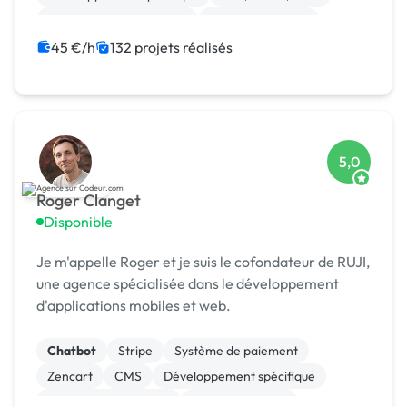
Création de site internet
Site E-commerce
Admin système, sécurité
JavaScript
SaaS
45 €/h
132 projets réalisés
5,0
Roger Clanget
Disponible
Je m'appelle Roger et je suis le cofondateur de RUJI,
une agence spécialisée dans le développement
d'applications mobiles et web.
Chatbot
Stripe
Système de paiement
Zencart
CMS
Développement spécifique
Experience utilisateur
Gestion site web