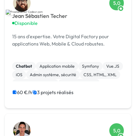
5,0
Jean Sébastien Techer
Disponible
15 ans d'expertise. Votre Digital Factory pour
applications Web, Mobile & Cloud robustes.
Chatbot
Application mobile
Symfony
Vue.JS
iOS
Admin système, sécurité
CSS, HTML, XML
Installation de Script
Integration HTML
Landing page
60 €/h
3 projets réalisés
5,0